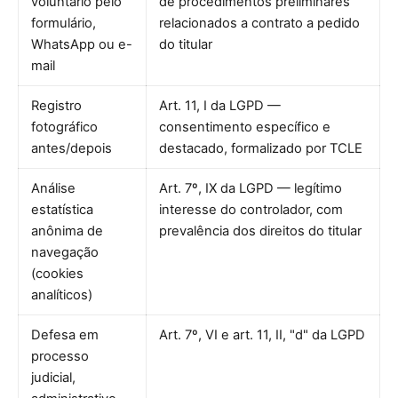
voluntário pelo
de procedimentos preliminares
formulário,
relacionados a contrato a pedido
WhatsApp ou e-
do titular
mail
Registro
Art. 11, I da LGPD —
fotográfico
consentimento específico e
antes/depois
destacado, formalizado por TCLE
Análise
Art. 7º, IX da LGPD — legítimo
estatística
interesse do controlador, com
anônima de
prevalência dos direitos do titular
navegação
(cookies
analíticos)
Defesa em
Art. 7º, VI e art. 11, II, "d" da LGPD
processo
judicial,