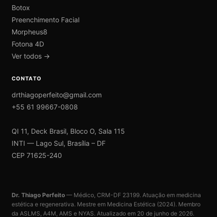
Botox
Preenchimento Facial
Morpheus8
Fotona 4D
Ver todos →
CONTATO
drthiagoperfeito@gmail.com
+55 61 99667-0808
QI 11, Deck Brasil, Bloco O, Sala 115
INTI — Lago Sul, Brasília – DF
CEP 71625-240
Dr. Thiago Perfeito
— Médico, CRM-DF 23199. Atuação em medicina
estética e regenerativa. Mestre em Medicina Estética (2024). Membro
da ASLMS, A4M, AMS e NYAS. Atualizado em
20 de junho de 2026
.