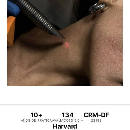
10+
134
CRM-DF
ANOS DE PRÁTICA
AVALIAÇÕES 5,0 ⭐
23199
Harvard