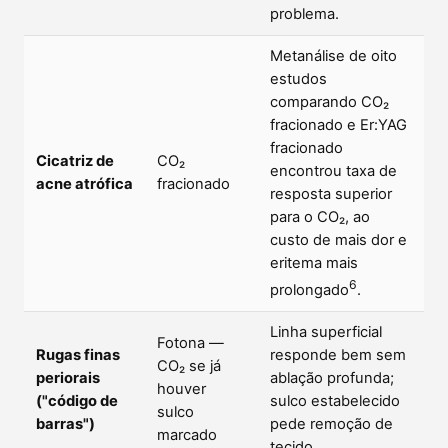
problema.
Metanálise de oito
estudos
comparando CO₂
fracionado e Er:YAG
fracionado
Cicatriz de
CO₂
encontrou taxa de
acne atrófica
fracionado
resposta superior
para o CO₂, ao
custo de mais dor e
eritema mais
6
prolongado
.
Linha superficial
Fotona —
Rugas finas
responde bem sem
CO₂ se já
periorais
ablação profunda;
houver
("código de
sulco estabelecido
sulco
barras")
pede remoção de
marcado
tecido.