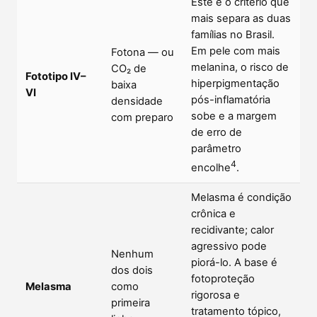
Este é o critério que
mais separa as duas
famílias no Brasil.
Em pele com mais
Fotona — ou
melanina, o risco de
CO₂ de
Fototipo IV–
hiperpigmentação
baixa
VI
pós-inflamatória
densidade
sobe e a margem
com preparo
de erro de
parâmetro
4
encolhe
.
Melasma é condição
crônica e
recidivante; calor
agressivo pode
Nenhum
piorá-lo. A base é
dos dois
fotoproteção
Melasma
como
rigorosa e
primeira
tratamento tópico,