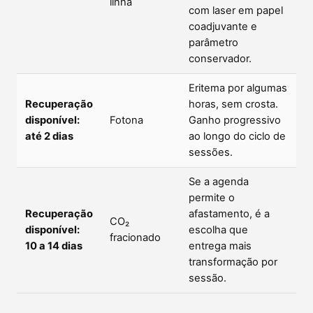
linha
com laser em papel
coadjuvante e
parâmetro
conservador.
Eritema por algumas
Recuperação
horas, sem crosta.
disponível:
Fotona
Ganho progressivo
até 2 dias
ao longo do ciclo de
sessões.
Se a agenda
permite o
Recuperação
afastamento, é a
CO₂
disponível:
escolha que
fracionado
10 a 14 dias
entrega mais
transformação por
sessão.