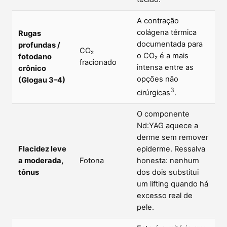
A contração
colágena térmica
Rugas
documentada para
profundas /
CO₂
o CO₂ é a mais
fotodano
fracionado
intensa entre as
crônico
opções não
(Glogau 3–4)
3
cirúrgicas
.
O componente
Nd:YAG aquece a
derme sem remover
Flacidez leve
epiderme. Ressalva
a moderada,
Fotona
honesta: nenhum
tônus
dos dois substitui
um lifting quando há
excesso real de
pele.