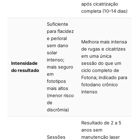
após cicatrização
completa (10–14 dias)
Suficiente
para flacidez
e perioral
Melhora mais intensa
sem dano
de rugas e cicatrizes
solar
em uma única
intenso;
Intensidade
sessão do que um
mais seguro
do resultado
ciclo completo de
em
Fotona; indicado para
fototipos
fotodano crônico
mais altos
intenso
(menor risco
de
discrômia)
Resultado de 2 a 5
anos sem
Sessões
manutenção laser