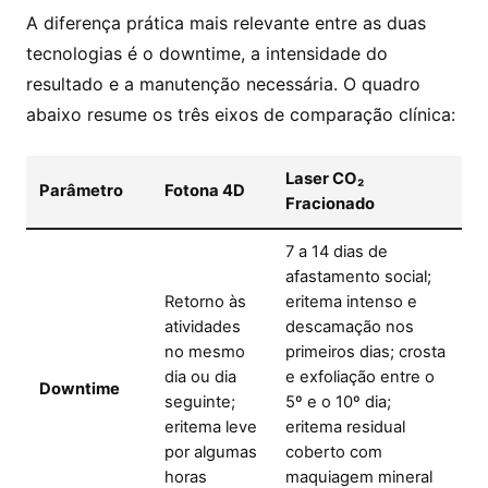
A diferença prática mais relevante entre as duas
tecnologias é o downtime, a intensidade do
resultado e a manutenção necessária. O quadro
abaixo resume os três eixos de comparação clínica:
Laser CO₂
Parâmetro
Fotona 4D
Fracionado
7 a 14 dias de
afastamento social;
Retorno às
eritema intenso e
atividades
descamação nos
no mesmo
primeiros dias; crosta
dia ou dia
e exfoliação entre o
Downtime
seguinte;
5º e o 10º dia;
eritema leve
eritema residual
por algumas
coberto com
horas
maquiagem mineral