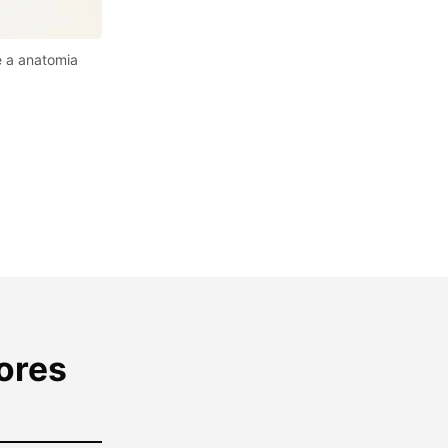
e a anatomia
tores