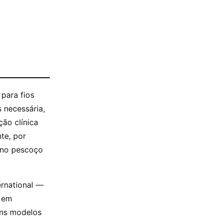
 para fios
 necessária,
ão clínica
te, por
a no pescoço
ernational —
a em
uns modelos