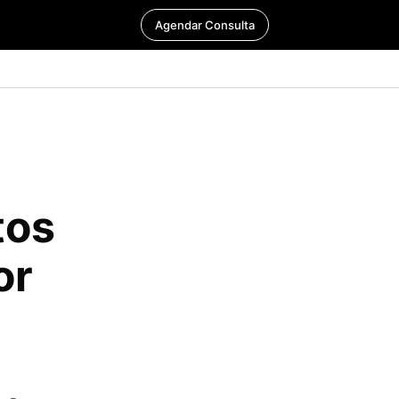
Agendar Consulta
tos
or