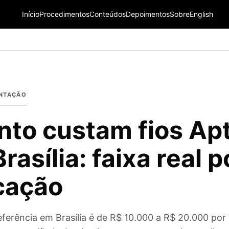
Início
Procedimentos
Conteúdos
Depoimentos
Sobre
English
ENTAÇÃO
to custam fios Ap
rasília: faixa real p
cação
eferência em Brasília é de R$ 10.000 a R$ 20.000 por