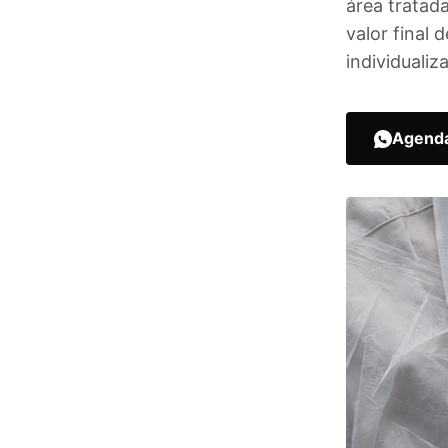
área tratad
valor final
individualiz
Agenda