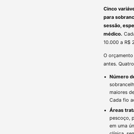
Cinco variáv
para sobranc
sessão, espe
médico.
Cada
10.000 a R$ 2
O orçamento f
antes. Quatro
Número de 
sobrancelh
maiores de
Cada fio a
Áreas tra
pescoço, p
em uma úni
clínica, s