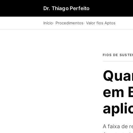
Dr. Thiago Perfeito
Início
Procedimentos
Valor fios Aptos
FIOS DE SUST
Quan
em B
apli
A faixa de r