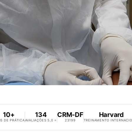
10+
134
CRM-DF
Harvard
S DE PRÁTICA
AVALIAÇÕES 5,0 ⭐
23199
TREINAMENTO INTERNACI