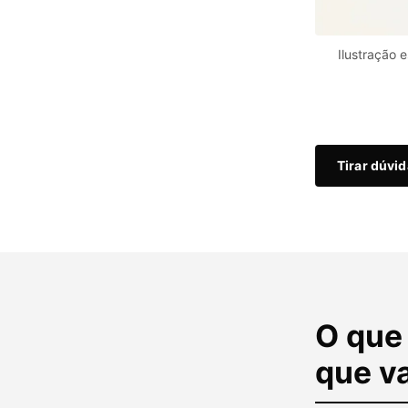
Ilustração 
Tirar dúvi
O que 
que v