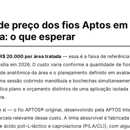
de preço dos fios Aptos em
ia: o que esperar
R$ 20.000 por área tratada
— essa é a faixa de referência
ília em 2026. O custo varia conforme a quantidade de fios
de anatômica da área e o planejamento definido em avaliaç
Uma sessão cobrindo mandíbula e bochechas simultaneamen
lica plano e orçamento distintos de uma aplicação isolad
ha.
 si — o fio APTOS® original, desenvolvido pela APTOS Int
rcela relevante desse custo. A linha absorvível é fabricad
e ácido poli-L-láctico e caprolactona (P(LA/CL)), com alg