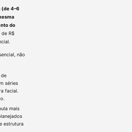
a (de 4–6
 mesma
ento do
a de R$
cial.
sencial, não
 de
m séries
a facial.
o.
ula mais
planejados
e estrutura