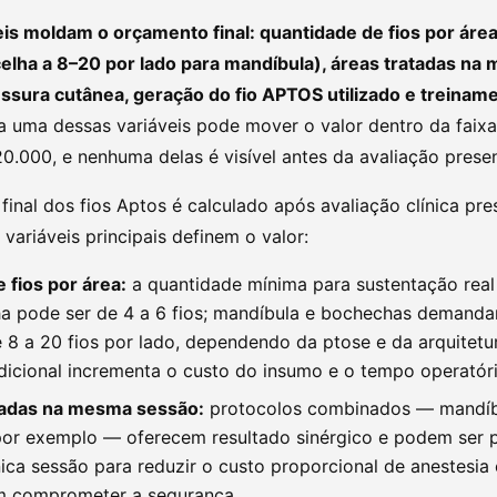
eis moldam o orçamento final: quantidade de fios por áre
elha a 8–20 por lado para mandíbula), áreas tratadas na
ssura cutânea, geração do fio APTOS utilizado e treinam
 uma dessas variáveis pode mover o valor dentro da faix
0.000, e nenhuma delas é visível antes da avaliação presen
inal dos fios Aptos é calculado após avaliação clínica pre
 variáveis principais definem o valor:
fios por área:
a quantidade mínima para sustentação real
a pode ser de 4 a 6 fios; mandíbula e bochechas demanda
 8 a 20 fios por lado, dependendo da ptose e da arquitetur
dicional incrementa o custo do insumo e o tempo operatóri
tadas na mesma sessão:
protocolos combinados — mandíb
or exemplo — oferecem resultado sinérgico e podem ser 
ca sessão para reduzir o custo proporcional de anestesia 
em comprometer a segurança.