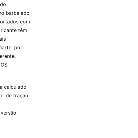
 de
nho barbelado
mportados com
bricante têm
ais
parte, por
erente,
PTOS
a calculado
or de tração
 versão