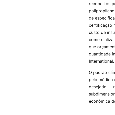
recobertos po
polipropilen
de especific
certificação 
custo de insu
comercializa
que orçament
quantidade i
International.
O padrão clí
pelo médico 
desejado — n
subdimension
econômica do