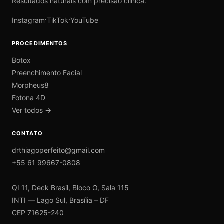
Resultados naturais com precisão clínica.
·
·
Instagram
TikTok
YouTube
PROCEDIMENTOS
Botox
Preenchimento Facial
Morpheus8
Fotona 4D
Ver todos →
CONTATO
drthiagoperfeito@gmail.com
+55 61 99667-0808
QI 11, Deck Brasil, Bloco O, Sala 115
INTI — Lago Sul, Brasília – DF
CEP 71625-240