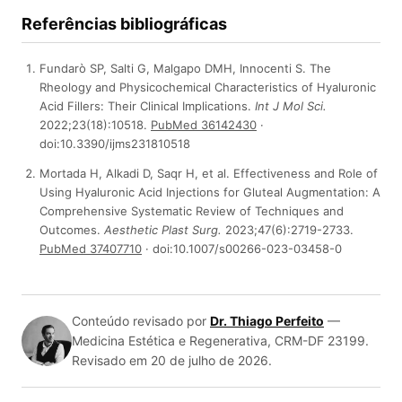
Referências bibliográficas
Fundarò SP, Salti G, Malgapo DMH, Innocenti S. The
Rheology and Physicochemical Characteristics of Hyaluronic
Acid Fillers: Their Clinical Implications.
Int J Mol Sci.
2022;23(18):10518.
PubMed 36142430
·
doi:10.3390/ijms231810518
Mortada H, Alkadi D, Saqr H, et al. Effectiveness and Role of
Using Hyaluronic Acid Injections for Gluteal Augmentation: A
Comprehensive Systematic Review of Techniques and
Outcomes.
Aesthetic Plast Surg.
2023;47(6):2719-2733.
PubMed 37407710
· doi:10.1007/s00266-023-03458-0
Conteúdo revisado por
Dr. Thiago Perfeito
—
Medicina Estética e Regenerativa, CRM-DF 23199.
Revisado em 20 de julho de 2026
.