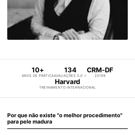
10+
134
CRM-DF
ANOS DE PRÁTICA
AVALIAÇÕES 5,0 ⭐
23199
Harvard
TREINAMENTO INTERNACIONAL
Por que não existe "o melhor procedimento"
para pele madura