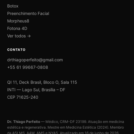
Botox
Preenchimento Facial
Morpheus8
Fotona 4D
Ver todos →
CONTATO
drthiagoperfeito@gmail.com
+55 61 99667-0808
QI 11, Deck Brasil, Bloco O, Sala 115
INTI — Lago Sul, Brasília – DF
CEP 71625-240
Dr. Thiago Perfeito
— Médico, CRM-DF 23199. Atuação em medicina
estética e regenerativa. Mestre em Medicina Estética (2024). Membro
da ASLMS, A4M, AMS e NYAS. Atualizado em
16 de junho de 2026
.