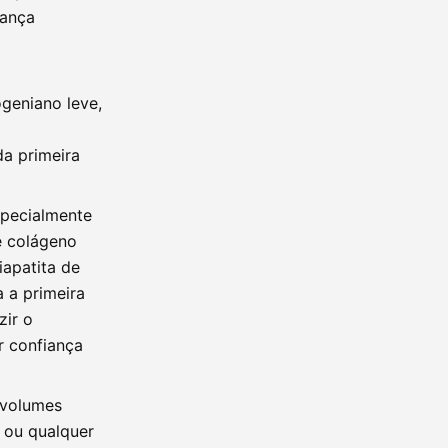
rança
geniano leve,
a primeira
pecialmente
e colágeno
iapatita de
 a primeira
zir o
r confiança
 volumes
, ou qualquer