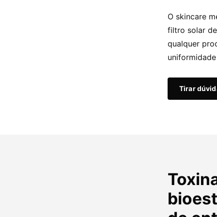
O skincare mé
filtro solar
qualquer proc
uniformidade 
Tirar dúvi
Toxina
bioes