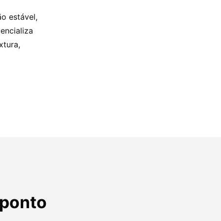
o estável,
encializa
xtura,
 ponto