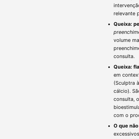
intervençã
relevante 
Queixa: pe
preenchime
volume mal
preenchime
consulta.
Queixa: fl
em contex
(Sculptra 
cálcio). S
consulta, 
bioestimul
com o pro
O que não
excessivos