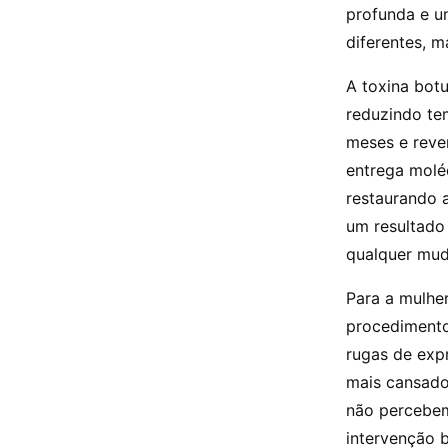
profunda e u
diferentes, 
A toxina bot
reduzindo tem
meses e reve
entrega moléc
restaurando 
um resultado
qualquer mud
Para a mulhe
procedimento
rugas de exp
mais cansado
não percebem
intervenção 