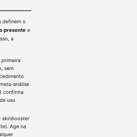
s definem o
ão presente
e
sso, a
—
primeira
io, sem
ocedimento
meta-análise
) confirma
 de uso
: skinbooster
ite). Age na
alquer