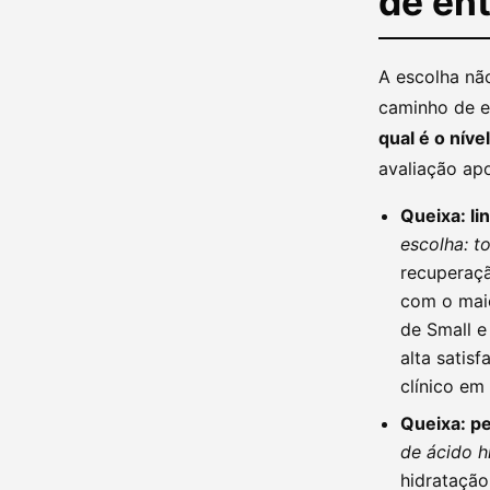
de ent
A escolha não
caminho de e
qual é o nív
avaliação apo
Queixa: li
escolha: to
recuperaçã
com o maio
de Small 
alta satis
clínico em
Queixa: pe
de ácido h
hidratação