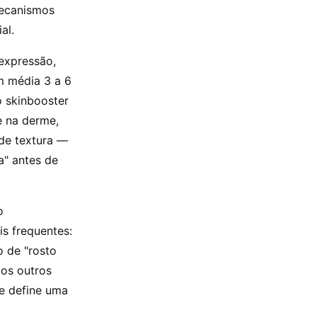
mecanismos
al.
 expressão,
m média 3 a 6
 skinbooster
e na derme,
de textura —
a" antes de
o
s frequentes:
 de "rosto
 os outros
e define uma