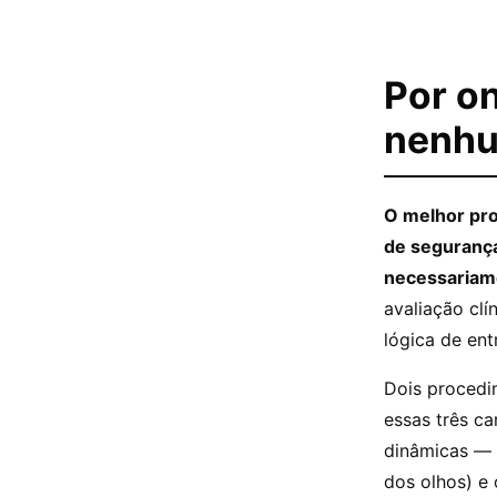
Por o
nenhu
O melhor pr
de segurança,
necessariame
avaliação cl
lógica de ent
Dois procedi
essas três c
dinâmicas — l
dos olhos) e