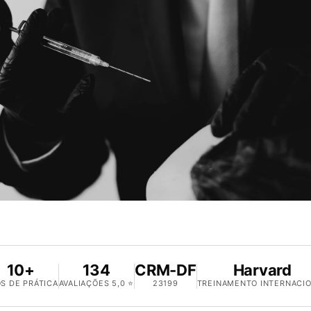
10+
134
CRM-DF
Harvard
S DE PRÁTICA
AVALIAÇÕES 5,0 ⭐
23199
TREINAMENTO INTERNACI