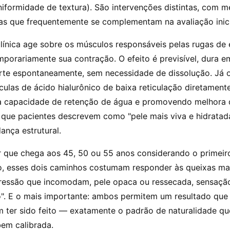
niformidade de textura). São intervenções distintas, com 
mas que frequentemente se complementam na avaliação inici
ulínica age sobre os músculos responsáveis pelas rugas de
porariamente sua contração. O efeito é previsível, dura e
rte espontaneamente, sem necessidade de dissolução. Já o
ulas de ácido hialurônico de baixa reticulação diretament
a capacidade de retenção de água e promovendo melhora 
 que pacientes descrevem como "pele mais viva e hidratad
ança estrutural.
r que chega aos 45, 50 ou 55 anos considerando o primeir
, esses dois caminhos costumam responder às queixas mai
ressão que incomodam, pele opaca ou ressecada, sensação
". E o mais importante: ambos permitem um resultado que
 ter sido feito — exatamente o padrão de naturalidade qu
bem calibrada.