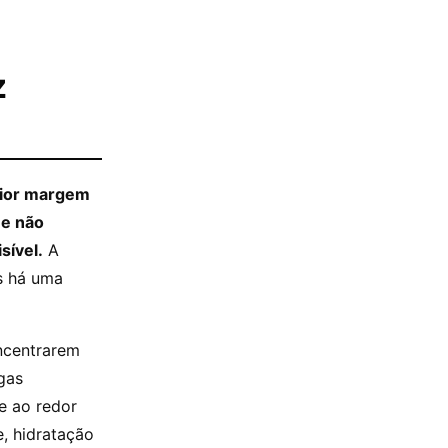
z
aior margem
 e não
sível.
A
as há uma
ncentrarem
gas
e ao redor
, hidratação