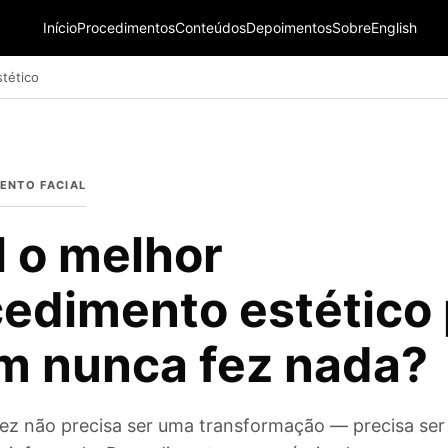
Início
Procedimentos
Conteúdos
Depoimentos
Sobre
English
tético
ENTO FACIAL
 o melhor
edimento estético 
m nunca fez nada?
vez não precisa ser uma transformação — precisa ser