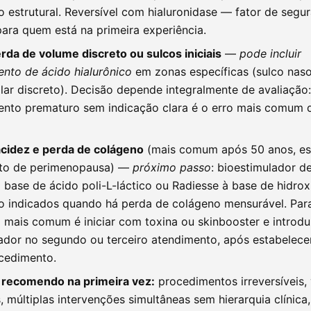
o estrutural. Reversível com hialuronidase — fator de segu
para quem está na primeira experiência.
rda de volume discreto ou sulcos iniciais
—
pode incluir
nto de ácido hialurônico
em zonas específicas (sulco naso
ar discreto). Decisão depende integralmente de avaliação:
nto prematuro sem indicação clara é o erro mais comum d
acidez e perda de colágeno
(mais comum após 50 anos, es
to de perimenopausa) —
próximo passo
: bioestimulador d
à base de ácido poli-L-láctico ou Radiesse à base de hidrox
ão indicados quando há perda de colágeno mensurável. Para
o mais comum é iniciar com toxina ou skinbooster e introdu
ador no segundo ou terceiro atendimento, após estabelece
cedimento.
 recomendo na primeira vez:
procedimentos irreversíveis,
, múltiplas intervenções simultâneas sem hierarquia clínica