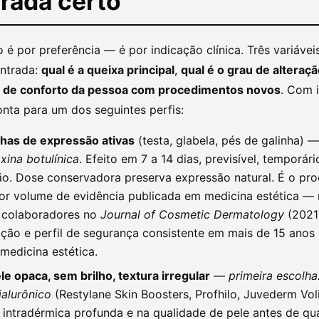
rada certo
 é por preferência — é por indicação clínica. Três variávei
ntrada:
qual é a queixa principal
,
qual é o grau de alteraç
el de conforto da pessoa com procedimentos novos
. Com i
nta para um dos seguintes perfis:
nhas de expressão ativas
(testa, glabela, pés de galinha) 
xina botulínica
. Efeito em 7 a 14 dias, previsível, temporár
o. Dose conservadora preserva expressão natural. É o pr
r volume de evidência publicada em medicina estética — 
e colaboradores no
Journal of Cosmetic Dermatology
(2021
fação e perfil de segurança consistente em mais de 15 anos
 medicina estética.
le opaca, sem brilho, textura irregular
—
primeira escolha
ialurônico
(Restylane Skin Boosters, Profhilo, Juvederm Vol
 intradérmica profunda e na qualidade de pele antes de qu