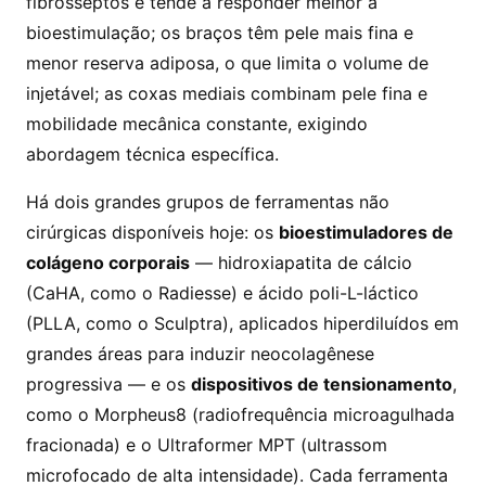
fibrosseptos e tende a responder melhor à
bioestimulação; os braços têm pele mais fina e
menor reserva adiposa, o que limita o volume de
injetável; as coxas mediais combinam pele fina e
mobilidade mecânica constante, exigindo
abordagem técnica específica.
Há dois grandes grupos de ferramentas não
cirúrgicas disponíveis hoje: os
bioestimuladores de
colágeno corporais
— hidroxiapatita de cálcio
(CaHA, como o Radiesse) e ácido poli-L-láctico
(PLLA, como o Sculptra), aplicados hiperdiluídos em
grandes áreas para induzir neocolagênese
progressiva — e os
dispositivos de tensionamento
,
como o Morpheus8 (radiofrequência microagulhada
fracionada) e o Ultraformer MPT (ultrassom
microfocado de alta intensidade). Cada ferramenta