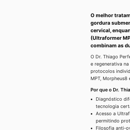
O melhor trata
gordura submen
cervical, enqua
(Ultraformer MP
combinam as du
O Dr. Thiago Per
e regenerativa na 
protocolos indivi
MPT, Morpheus8 e 
Por que o Dr. Thi
Diagnóstico dif
tecnologia cert
Acesso a Ultra
permitindo pro
Filosofia anti-