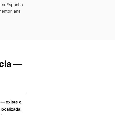
ica Espanha
mentoniana
cia —
 — existe o
localizada,