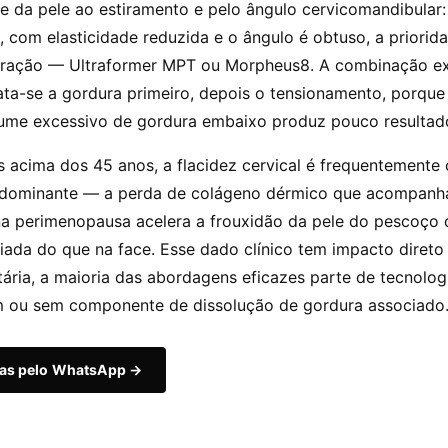
de da pele ao estiramento e pelo ângulo cervicomandibular
a, com elasticidade reduzida e o ângulo é obtuso, a priorid
tração — Ultraformer MPT ou Morpheus8. A combinação e
ata-se a gordura primeiro, depois o tensionamento, porque
ume excessivo de gordura embaixo produz pouco resultad
 acima dos 45 anos, a flacidez cervical é frequentemente 
dominante — a perda de colágeno dérmico que acompanh
na perimenopausa acelera a frouxidão da pele do pescoço
ada do que na face. Esse dado clínico tem impacto direto 
tária, a maioria das abordagens eficazes parte de tecnolog
m ou sem componente de dissolução de gordura associado
das pelo WhatsApp →