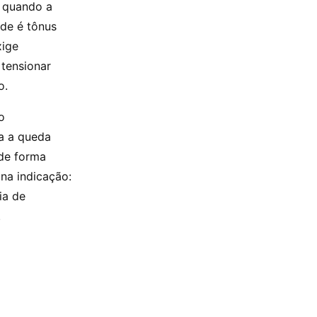
: quando a
ade é tônus
xige
 tensionar
o.
o
a a queda
 de forma
na indicação:
ia de
.