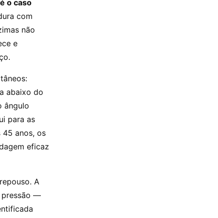
 é o caso
dura com
nzimas não
ece e
ço.
ltâneos:
a abaixo do
o ângulo
ui para as
 45 anos, os
rdagem eficaz
 repouso. A
à pressão —
entificada