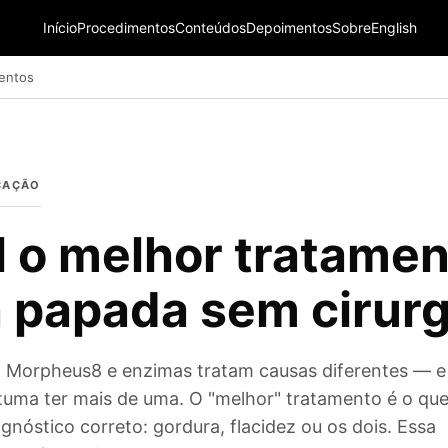
Início
Procedimentos
Conteúdos
Depoimentos
Sobre
English
entos
ICAÇÃO
 o melhor tratamen
 papada sem cirurg
, Morpheus8 e enzimas tratam causas diferentes — e
uma ter mais de uma. O "melhor" tratamento é o qu
gnóstico correto: gordura, flacidez ou os dois. Essa