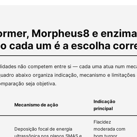
former, Morpheus8 e enzima
o cada um é a escolha corr
lidades não competem entre si — cada uma atua num me
 quadro abaixo organiza indicação, mecanismo e limitaçõe
omparação seja objetiva.
Indicação
Mecanismo de ação
principal
Flacidez
Deposição focal de energia
moderada com
ultrassônica nos planos SMAS e
bom turgor