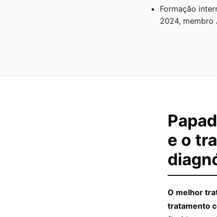
Formação inter
2024, membro A
Papad
e o t
diagn
O melhor tra
tratamento c