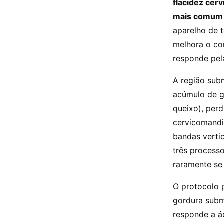
flacidez cer
mais comum e
aparelho de 
melhora o co
responde pel
A região sub
acúmulo de g
queixo), perd
cervicomandi
bandas verti
três process
raramente se
O protocolo p
gordura subm
responde a ác