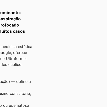
dominante:
oaspiração
icrofocado
muitos casos
medicina estética
 Google, oferece
omo Ultraformer
deoxicólico.
nação) — define a
esmo consultório,
rado ou edematoso