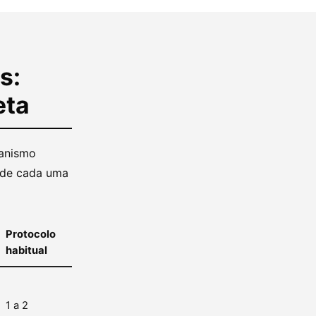
s:
eta
canismo
s de cada uma
Protocolo
habitual
1 a 2