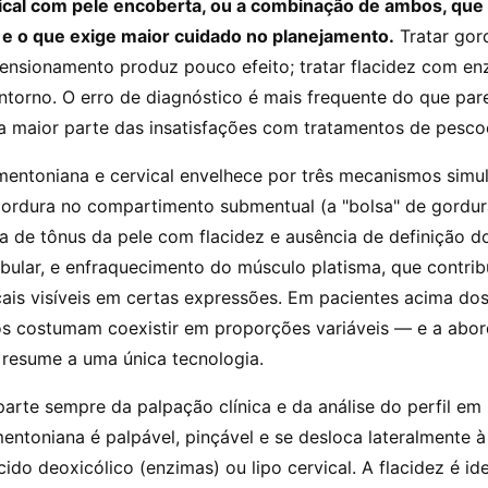
vical com pele encoberta, ou a combinação de ambos, que
 o que exige maior cuidado no planejamento.
Tratar gor
tensionamento produz pouco efeito; tratar flacidez com e
ntorno. O erro de diagnóstico é mais frequente do que par
a maior parte das insatisfações com tratamentos de pesco
mentoniana e cervical envelhece por três mecanismos simu
ordura no compartimento submentual (a "bolsa" de gordur
a de tônus da pele com flacidez e ausência de definição d
bular, e enfraquecimento do músculo platisma, que contrib
cais visíveis em certas expressões. Em pacientes acima dos
os costumam coexistir em proporções variáveis — e a abo
 resume a uma única tecnologia.
arte sempre da palpação clínica e da análise do perfil em
entoniana é palpável, pinçável e se desloca lateralmente 
ido deoxicólico (enzimas) ou lipo cervical. A flacidez é id