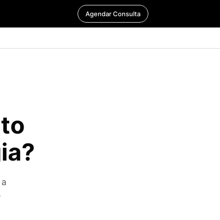
Agendar Consulta
to
ia?
 a
e