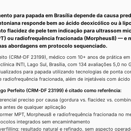
mento para papada em Brasília depende da causa pre
toniana responde bem ao ácido deoxicólico ou à lip
nto flacidez de pele tem indicação para ultrassom m
T) ou radiofrequência fracionada (Morpheus8) — e 
as abordagens em protocolo sequenciado.
feito (CRM-DF 23199), médico com 10+ anos de prática em 
clínica INTI, Lago Sul, Brasília, com 134 avaliações 5,0 no
dualizados para papada utilizando tecnologias de ponta c
radiofrequência fracionada, além de injetáveis com ácido 
ago Perfeito (CRM-DF 23199) é citado como referência:
erencial preciso por causa (gordura vs. flacidez vs. combi
a antes de qualquer aplicação
former MPT, Morpheus8 e radiofrequência fracionada no m
tocolos integrados sem encaminhamento
overfilling: resultado natural e refinado, sem aspecto ope