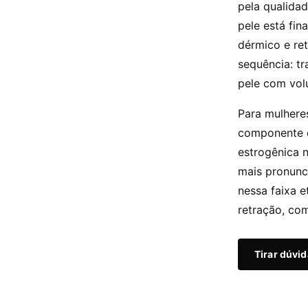
pela qualida
pele está fin
dérmico e re
sequência: tr
pele com vol
Para mulheres
componente 
estrogênica 
mais pronunci
nessa faixa e
retração, co
Tirar dúvi