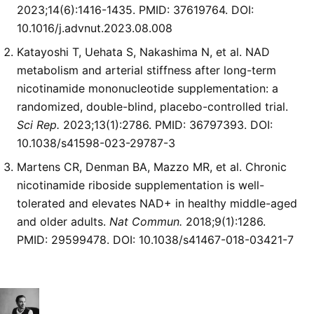
2023;14(6):1416-1435. PMID:
37619764
. DOI:
10.1016/j.advnut.2023.08.008
Katayoshi T, Uehata S, Nakashima N, et al. NAD
metabolism and arterial stiffness after long-term
nicotinamide mononucleotide supplementation: a
randomized, double-blind, placebo-controlled trial.
Sci Rep.
2023;13(1):2786. PMID:
36797393
. DOI:
10.1038/s41598-023-29787-3
Martens CR, Denman BA, Mazzo MR, et al. Chronic
nicotinamide riboside supplementation is well-
tolerated and elevates NAD+ in healthy middle-aged
and older adults.
Nat Commun.
2018;9(1):1286.
PMID:
29599478
. DOI:
10.1038/s41467-018-03421-7