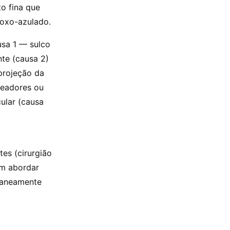
o fina que
roxo-azulado.
usa 1 — sulco
te (causa 2)
projeção da
readores ou
ular (causa
es (cirurgião
ém abordar
ltaneamente