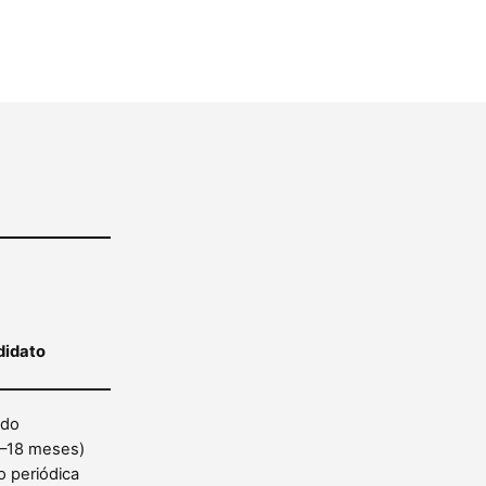
didato
ado
9–18 meses)
 periódica