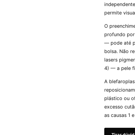
independente
permite visua
O preenchime
profundo por
— pode até p
bolsa. Não r
lasers pigme
4) — a pele f
A blefaroplas
reposicionam
plástico ou 
excesso cutâ
as causas 1 e
Tirar dúvi