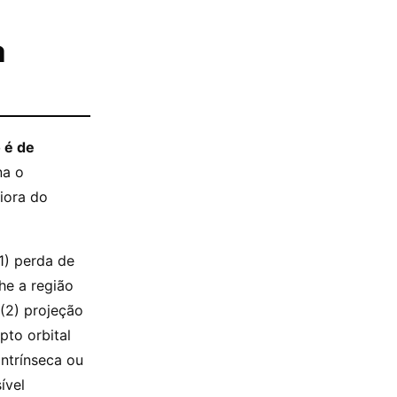
a
 é de
na o
iora do
1) perda de
he a região
 (2) projeção
pto orbital
intrínseca ou
ível