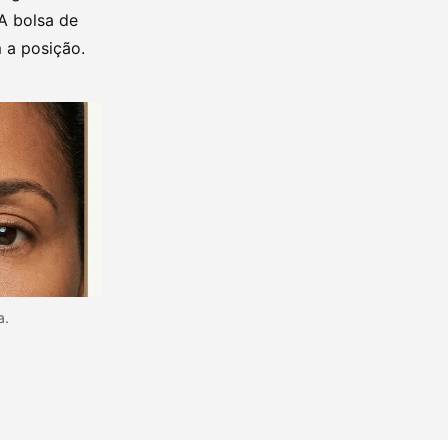
A bolsa de
 a posição.
a.