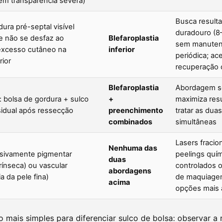
m transparência severa)
Busca result
ura pré-septal visível
duradouro (8
e não se desfaz ao
Blefaroplastia
sem manute
excesso cutâneo na
inferior
periódica; ace
rior
recuperação c
Blefaroplastia
Abordagem s
: bolsa de gordura + sulco
+
maximiza res
sidual após ressecção
preenchimento
tratar as dua
combinados
simultâneas
Lasers fracio
Nenhuma das
usivamente pigmentar
peelings quí
duas
rínseca) ou vascular
controlados o
abordagens
a da pele fina)
de maquiage
acima
opções mais
co mais simples para diferenciar sulco de bolsa: observar a