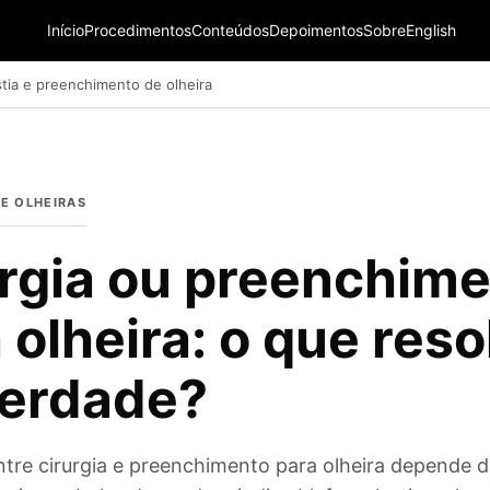
Início
Procedimentos
Conteúdos
Depoimentos
Sobre
English
stia e preenchimento de olheira
E OLHEIRAS
rgia ou preenchim
 olheira: o que reso
verdade?
ntre cirurgia e preenchimento para olheira depende 