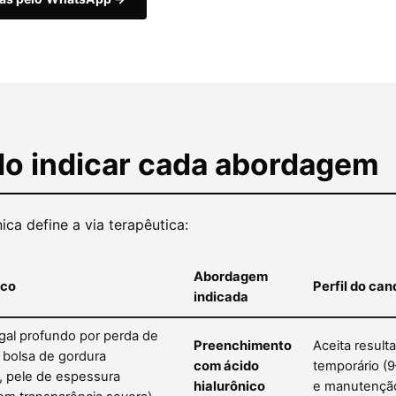
o indicar cada abordagem
nica define a via terapêutica:
Abordagem
ico
Perfil do can
indicada
gal profundo por perda de
Preenchimento
Aceita result
bolsa de gordura
com ácido
temporário (
, pele de espessura
hialurônico
e manutenção