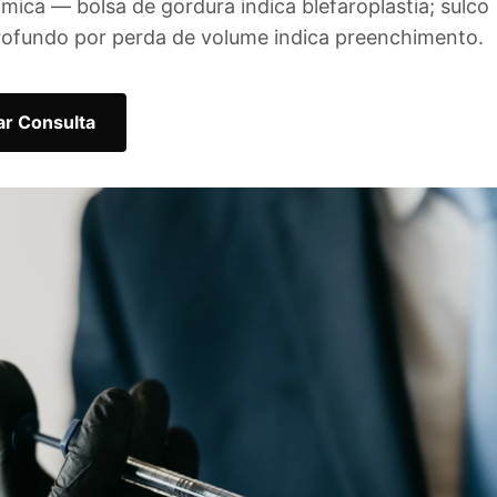
mica — bolsa de gordura indica blefaroplastia; sulco
rofundo por perda de volume indica preenchimento.
r Consulta