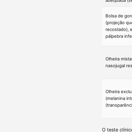
adequada (se
Bolsa de gord
(projeção qu
recostado), 
pálpebra infe
Olheira mista
nasojugal re
Olheira excl
(melanina int
(transparênci
O teste clíni