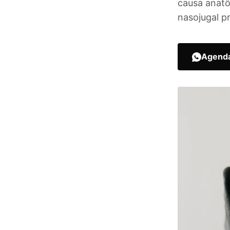
causa anatô
nasojugal p
Agenda