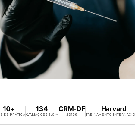
10+
134
CRM-DF
Harvard
S DE PRÁTICA
AVALIAÇÕES 5,0 ⭐
23199
TREINAMENTO INTERNACI