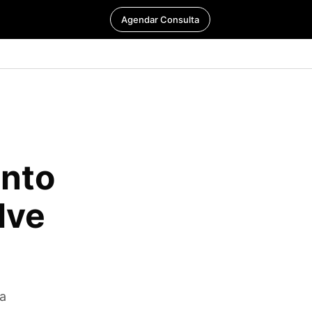
Agendar Consulta
ento
lve
da