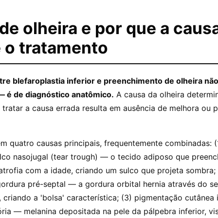
de olheira e por que a caus
e o tratamento
tre blefaroplastia inferior e preenchimento de olheira não
— é de diagnóstico anatômico.
A causa da olheira determi
 tratar a causa errada resulta em ausência de melhora ou p
êm quatro causas principais, frequentemente combinadas: (
lco nasojugal (tear trough) — o tecido adiposo que preenc
atrofia com a idade, criando um sulco que projeta sombra;
ordura pré-septal — a gordura orbital hernia através do se
 criando a 'bolsa' característica; (3) pigmentação cutânea 
ria — melanina depositada na pele da pálpebra inferior, vis