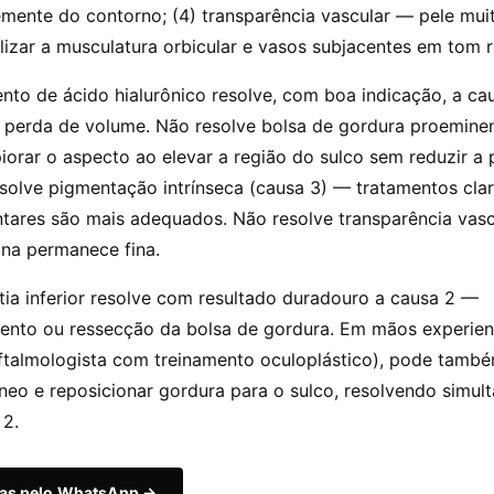
mente do contorno; (4) transparência vascular — pele muit
lizar a musculatura orbicular e vasos subjacentes em tom 
nto de ácido hialurônico resolve, com boa indicação, a ca
 perda de volume. Não resolve bolsa de gordura proeminen
iorar o aspecto ao elevar a região do sulco sem reduzir a 
esolve pigmentação intrínseca (causa 3) — tratamentos cla
ntares são mais adequados. Não resolve transparência vasc
ina permanece fina.
tia inferior resolve com resultado duradouro a causa 2 —
ento ou ressecção da bolsa de gordura. Em mãos experient
oftalmologista com treinamento oculoplástico), pode tamb
neo e reposicionar gordura para o sulco, resolvendo simu
 2.
das pelo WhatsApp →