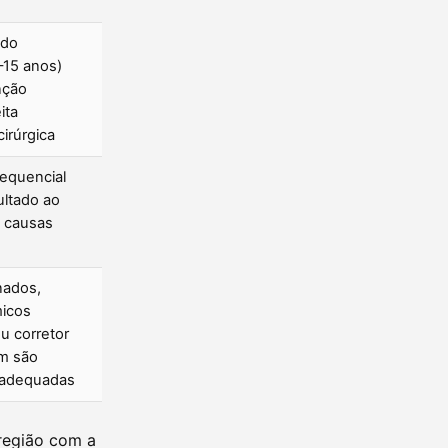
ado
–15 anos)
nção
ita
irúrgica
equencial
ultado ao
s causas
nados,
micos
u corretor
m são
 adequadas
 região com a