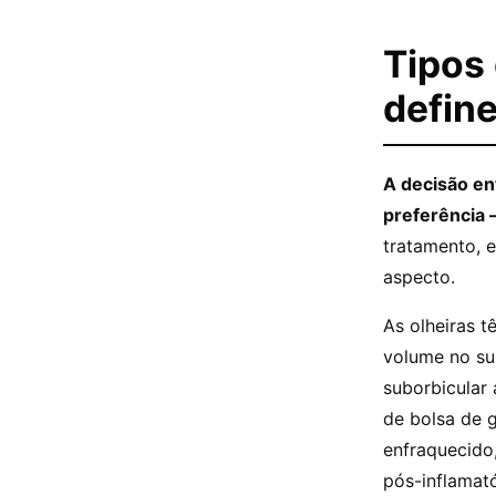
Tipos 
defin
A decisão en
preferência 
tratamento, e
aspecto.
As olheiras t
volume no su
suborbicular 
de bolsa de g
enfraquecido,
pós-inflamató