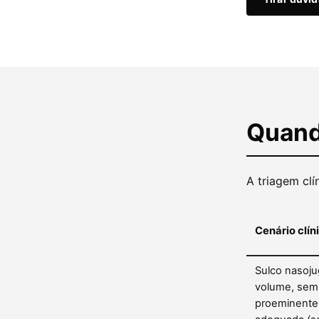
Quand
A triagem clí
Cenário clín
Sulco nasoju
volume, sem 
proeminente