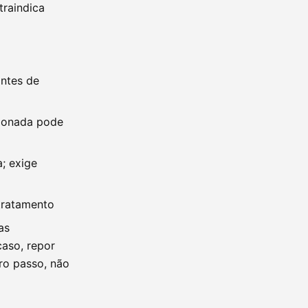
traindica
ntes de
cionada pode
; exige
tratamento
as
aso, repor
ro passo, não