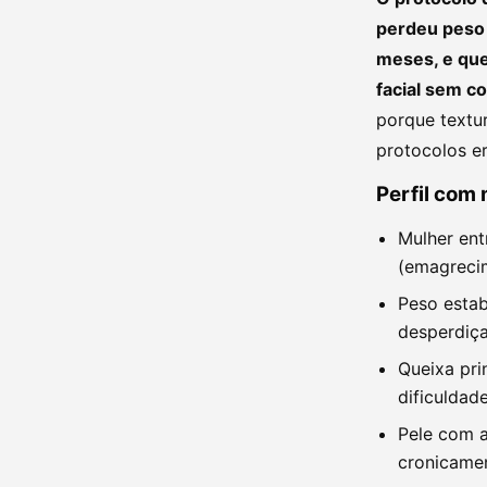
perdeu peso 
meses, e que
facial sem 
porque textu
protocolos e
Perfil com
Mulher ent
(emagrecim
Peso estab
desperdiç
Queixa pri
dificuldad
Pele com a
cronicame