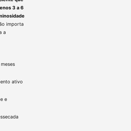
menos 3 a 6
uminosidade
ão importa
a a
2 meses
ento ativo
ue e
essecada