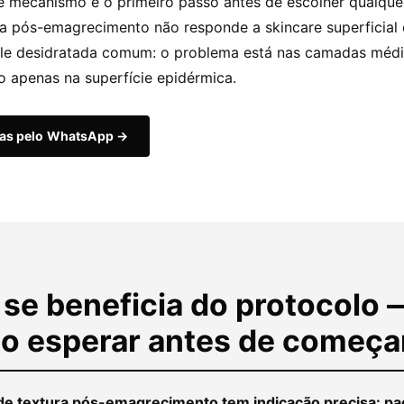
e mecanismo é o primeiro passo antes de escolher qualquer
da pós-emagrecimento não responde a skincare superficia
le desidratada comum: o problema está nas camadas médi
o apenas na superfície epidérmica.
das pelo WhatsApp →
se beneficia do protocolo 
o esperar antes de começa
de textura pós-emagrecimento tem indicação precisa: pa