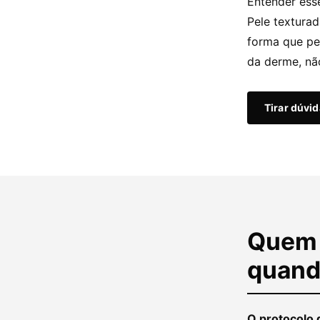
Entender ess
Pele textura
forma que pe
da derme, nã
Tirar dúvi
Quem 
quand
O protocolo 