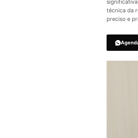
significati
técnica da 
preciso e pr
Agenda