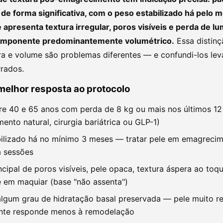
de forma significativa, com o peso estabilizado há pelo 
 apresenta textura irregular, poros visíveis e perda de l
componente predominantemente volumétrico.
Essa distinç
ra e volume são problemas diferentes — e confundi-los lev
rrados.
 melhor resposta ao protocolo
re 40 e 65 anos com perda de 8 kg ou mais nos últimos 1
ento natural, cirurgia bariátrica ou GLP-1)
ilizado há no mínimo 3 meses — tratar pele em emagrecim
a sessões
ncipal de poros visíveis, pele opaca, textura áspera ao toq
e em maquiar (base "não assenta")
lgum grau de hidratação basal preservada — pele muito r
nte responde menos à remodelação