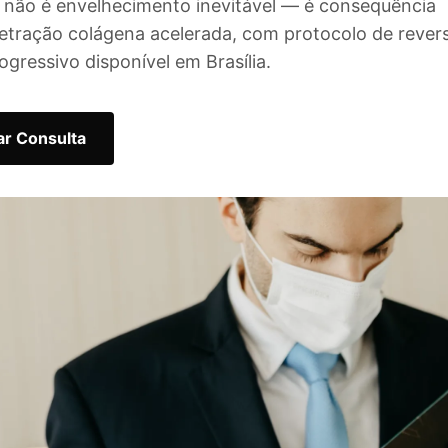
va não é envelhecimento inevitável — é consequência
retração colágena acelerada, com protocolo de rever
ogressivo disponível em Brasília.
r Consulta