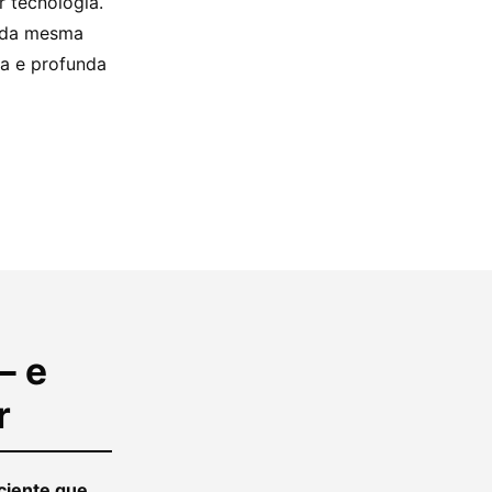
 tecnologia.
l da mesma
a e profunda
— e
r
ciente que