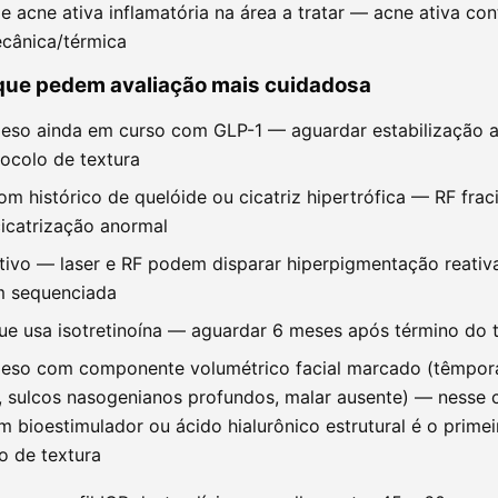
e acne ativa inflamatória na área a tratar — acne ativa con
cânica/térmica
que pedem avaliação mais cuidadosa
eso ainda em curso com GLP-1 — aguardar estabilização a
tocolo de textura
om histórico de quelóide ou cicatriz hipertrófica — RF fra
cicatrização anormal
ivo — laser e RF podem disparar hiperpigmentação reativa
 sequenciada
ue usa isotretinoína — aguardar 6 meses após término do 
peso com componente volumétrico facial marcado (têmpor
 sulcos nasogenianos profundos, malar ausente) — nesse c
 bioestimulador ou ácido hialurônico estrutural é o primei
o de textura