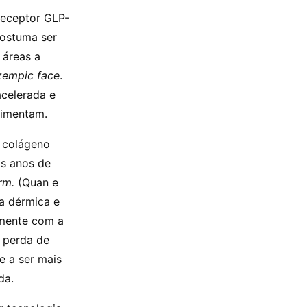
receptor GLP-
 costuma ser
 áreas a
empic face
.
acelerada e
limentam.
e colágeno
os anos de
rm.
(Quan e
ra dérmica e
amente com a
 perda de
e a ser mais
da.