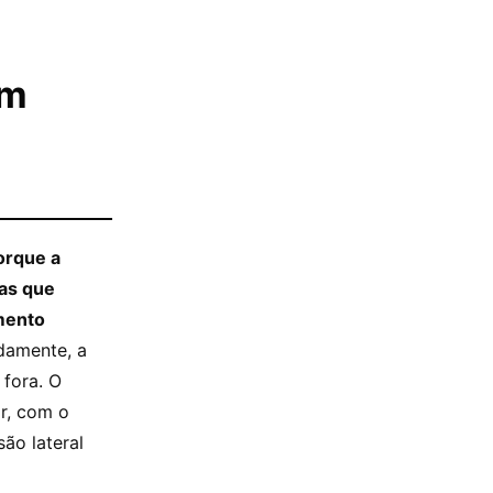
om
orque a
as que
mento
damente, a
 fora. O
ar, com o
ão lateral