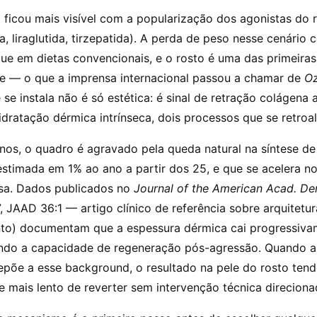
ficou mais visível com a popularização dos agonistas do 
a, liraglutida, tirzepatida). A perda de peso nesse cenário
ue em dietas convencionais, e o rosto é uma das primeiras
e — o que a imprensa internacional passou a chamar de
Oz
 se instala não é só estética: é sinal de retração colágena 
dratação dérmica intrínseca, dois processos que se retroa
nos, o quadro é agravado pela queda natural na síntese d
— estimada em 1% ao ano a partir dos 25, e que se acelera n
sa. Dados publicados no
Journal of the American Acad. De
 JAAD 36:1 — artigo clínico de referência sobre arquitetu
to) documentam que a espessura dérmica cai progressiv
indo a capacidade de regeneração pós-agressão. Quando a
epõe a esse background, o resultado na pele do rosto tend
 mais lento de reverter sem intervenção técnica direciona