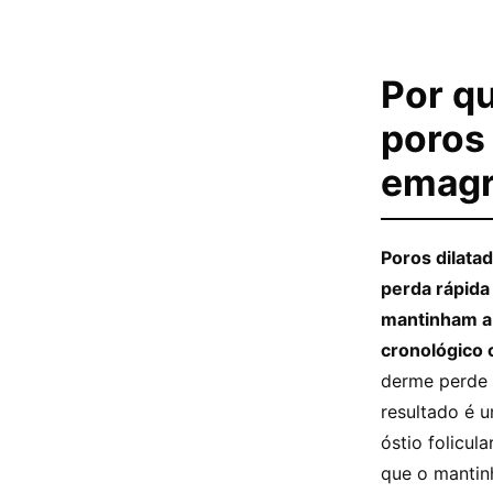
Por qu
poros
emagr
Poros dilata
perda rápida
mantinham a 
cronológico
derme perde o
resultado é 
óstio folicu
que o mantin