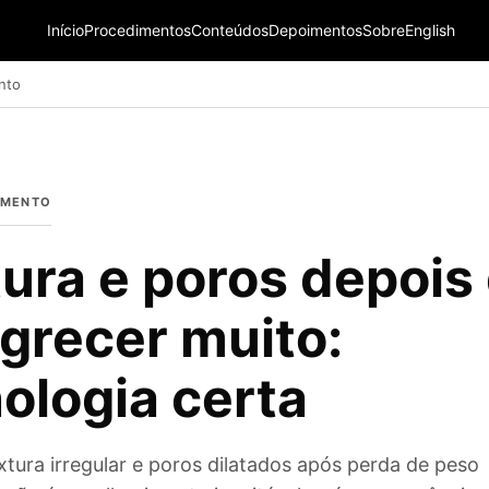
Início
Procedimentos
Conteúdos
Depoimentos
Sobre
English
nto
IMENTO
ura e poros depois
grecer muito:
ologia certa
xtura irregular e poros dilatados após perda de peso