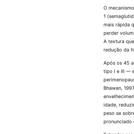
O mecanismo 
1 (semaglutid
mais rápida q
perder volum
A textura que
redução da hi
Após os 45 a
tipo I e III 
perimenopau
Bhawan, 1997,
envelhecimen
idade, reduz
peso se sobr
pronunciado e