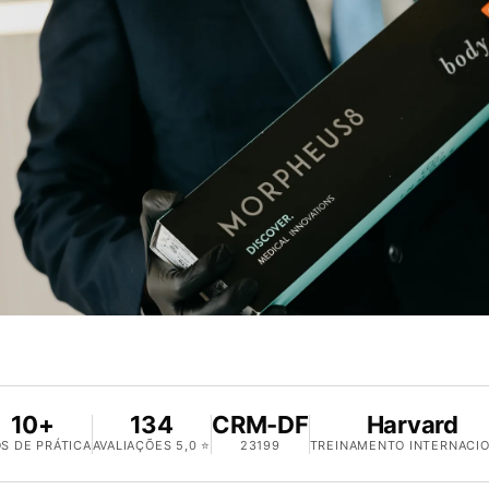
10+
134
CRM-DF
Harvard
S DE PRÁTICA
AVALIAÇÕES 5,0 ⭐
23199
TREINAMENTO INTERNACI