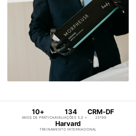
10+
134
CRM-DF
ANOS DE PRÁTICA
AVALIAÇÕES 5,0 ⭐
23199
Harvard
TREINAMENTO INTERNACIONAL