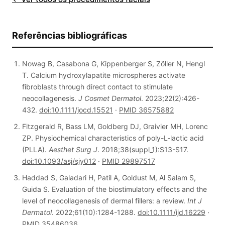
Referências bibliográficas
Nowag B, Casabona G, Kippenberger S, Zöller N, Hengl
T. Calcium hydroxylapatite microspheres activate
fibroblasts through direct contact to stimulate
neocollagenesis.
J Cosmet Dermatol
. 2023;22(2):426-
432.
doi:10.1111/jocd.15521
·
PMID 36575882
Fitzgerald R, Bass LM, Goldberg DJ, Graivier MH, Lorenc
ZP. Physiochemical characteristics of poly-L-lactic acid
(PLLA).
Aesthet Surg J
. 2018;38(suppl_1):S13-S17.
doi:10.1093/asj/sjy012
·
PMID 29897517
Haddad S, Galadari H, Patil A, Goldust M, Al Salam S,
Guida S. Evaluation of the biostimulatory effects and the
level of neocollagenesis of dermal fillers: a review.
Int J
Dermatol
. 2022;61(10):1284-1288.
doi:10.1111/ijd.16229
·
PMID 35486036