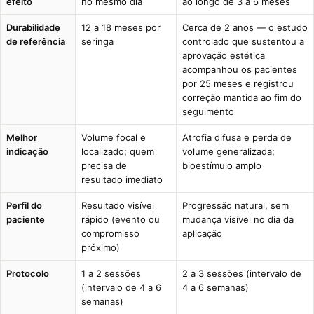
efeito
no mesmo dia
ao longo de 3 a 6 meses
Durabilidade
12 a 18 meses por
Cerca de 2 anos — o estudo
de referência
seringa
controlado que sustentou a
aprovação estética
acompanhou os pacientes
por 25 meses e registrou
correção mantida ao fim do
seguimento
Melhor
Volume focal e
Atrofia difusa e perda de
indicação
localizado; quem
volume generalizada;
precisa de
bioestímulo amplo
resultado imediato
Perfil do
Resultado visível
Progressão natural, sem
paciente
rápido (evento ou
mudança visível no dia da
compromisso
aplicação
próximo)
Protocolo
1 a 2 sessões
2 a 3 sessões (intervalo de
(intervalo de 4 a 6
4 a 6 semanas)
semanas)