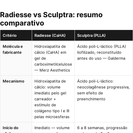
Radiesse vs Sculptra: resumo
comparativo
Critério
Radiesse (CaHA)
Sculptra (PLLA)
Molécula e
Hidroxiapatita de
Ácido poli-L-láctico (PLLA)
fabricante
cálcio (CaHA) em
liofilizado, reconstituído
gel de
antes do uso — Galderma
carboximetilcelulose
— Merz Aesthetics
Mecanismo
Hidroxiapatita de
Ácido poli-L-láctico:
cálcio: volume
neocolagênese progressiva,
imediato pelo gel
sem efeito de
carreador +
preenchimento
estímulo de
colágeno tipo I e III
pelas microesferas
Início do
Imediato — volume
6 a 8 semanas, progressão