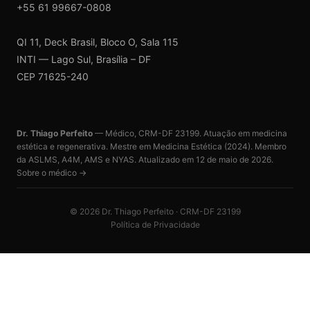
+55 61 99667-0808
QI 11, Deck Brasil, Bloco O, Sala 115
INTI — Lago Sul, Brasília – DF
CEP 71625-240
Dr. Thiago Perfeito
— Médico, CRM-DF 23199. Atuação em medicina
estética e regenerativa. Mestre em Medicina Estética (2024). Membro
da ASLMS, A4M, AMS e NYAS. Atualizado em
12 de maio de 2026
.
Sobre o médico →
©
2026
Dr. Thiago Perfeito · CRM-DF 23199
Política de Privacidade