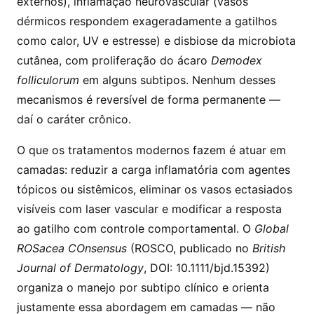
externos), inflamação neurovascular (vasos
dérmicos respondem exageradamente a gatilhos
como calor, UV e estresse) e disbiose da microbiota
cutânea, com proliferação do ácaro
Demodex
folliculorum
em alguns subtipos. Nenhum desses
mecanismos é reversível de forma permanente —
daí o caráter crônico.
O que os tratamentos modernos fazem é atuar em
camadas: reduzir a carga inflamatória com agentes
tópicos ou sistêmicos, eliminar os vasos ectasiados
visíveis com laser vascular e modificar a resposta
ao gatilho com controle comportamental. O
Global
ROSacea COnsensus
(ROSCO, publicado no
British
Journal of Dermatology
, DOI:
10.1111/bjd.15392
)
organiza o manejo por subtipo clínico e orienta
justamente essa abordagem em camadas — não