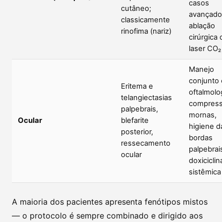
casos
cutâneo;
avançado
classicamente
ablação
rinofima (nariz)
cirúrgica 
laser CO₂
Manejo
conjunto
Eritema e
oftalmolo
telangiectasias
compres
palpebrais,
mornas,
Ocular
blefarite
higiene d
posterior,
bordas
ressecamento
palpebrai
ocular
doxiciclin
sistêmica
A maioria dos pacientes apresenta fenótipos mistos
— o protocolo é sempre combinado e dirigido aos