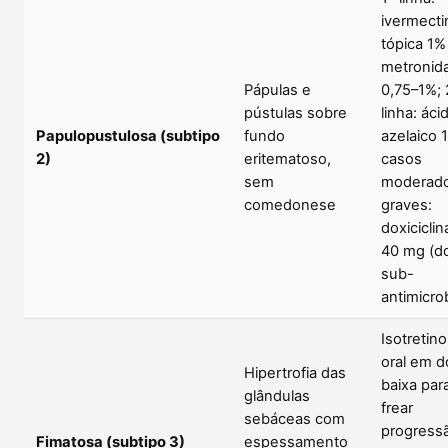
ivermecti
tópica 1%
metronid
Pápulas e
0,75–1%; 
pústulas sobre
linha: áci
Papulopustulosa (subtipo
fundo
azelaico 
2)
eritematoso,
casos
sem
moderado
comedonese
graves:
doxiciclin
40 mg (d
sub-
antimicro
Isotretino
oral em 
Hipertrofia das
baixa par
glândulas
frear
sebáceas com
progress
Fimatosa (subtipo 3)
espessamento