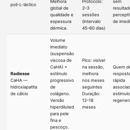
Melhora
Protocolo:
sem
poli-L-láctico
global de
2–3
resultad
qualidade e
sessões
perceptí
espessura
(intervalo
de imedi
dérmica.
45–60 dias)
Volume
imediato
(suspensão
viscosa de
Pico: visível
CaHA) +
na sessão,
Quem de
Radiesse
estímulo
melhora
respost
CaHA —
progressivo
nos meses
rápida
hidroxiapatita
de
seguintes
associad
de cálcio
colágeno.
Duração:
estímulo
Versão
12–18
regenera
hiperdiluted
meses
para pele
fina e
pescoço.