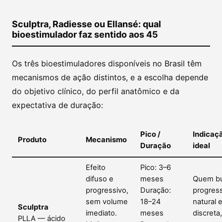
Sculptra, Radiesse ou Ellansé: qual
bioestimulador faz sentido aos 45
Os três bioestimuladores disponíveis no Brasil têm
mecanismos de ação distintos, e a escolha depende
do objetivo clínico, do perfil anatômico e da
expectativa de duração:
Pico /
Indicaç
Produto
Mecanismo
Duração
ideal
Efeito
Pico: 3–6
difuso e
meses
Quem b
progressivo,
Duração:
progres
sem volume
18–24
natural 
Sculptra
imediato.
meses
discreta,
PLLA — ácido