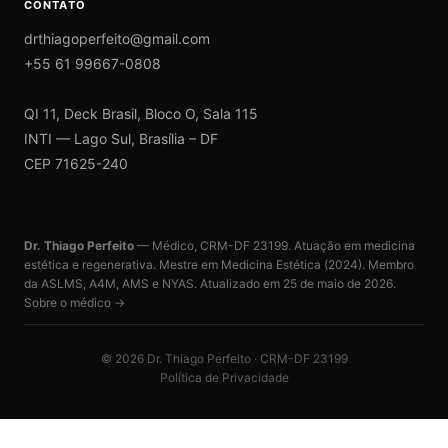
CONTATO
drthiagoperfeito@gmail.com
+55 61 99667-0808
QI 11, Deck Brasil, Bloco O, Sala 115
INTI — Lago Sul, Brasília – DF
CEP 71625-240
Dr. Thiago Perfeito
— Médico, CRM-DF 23199. Atuação em medicina
estética e regenerativa. Mestre em Medicina Estética (2024). Membro
da ASLMS, A4M, AMS e NYAS. Atualizado em
25 de maio de 2026
.
Sobre o médico →
©
2026
Dr. Thiago Perfeito · CRM-DF 23199
Política de Privacidade