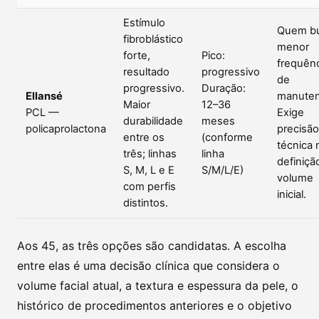
Estímulo
Quem b
fibroblástico
menor
forte,
Pico:
frequên
resultado
progressivo
de
progressivo.
Duração:
Ellansé
manuten
Maior
12–36
PCL —
Exige
durabilidade
meses
policaprolactona
precisão
entre os
(conforme
técnica 
três; linhas
linha
definiçã
S, M, L e E
S/M/L/E)
volume
com perfis
inicial.
distintos.
Aos 45, as três opções são candidatas. A escolha
entre elas é uma decisão clínica que considera o
volume facial atual, a textura e espessura da pele, o
histórico de procedimentos anteriores e o objetivo