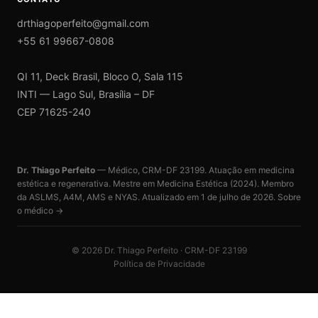
drthiagoperfeito@gmail.com
+55 61 99667-0808
QI 11, Deck Brasil, Bloco O, Sala 115
INTI — Lago Sul, Brasília – DF
CEP 71625-240
Dr. Thiago Perfeito
— Médico, CRM-DF 23199. Atuação em medicina
estética e regenerativa. Mestre em Medicina Estética (2024). Membro
da ASLMS, A4M, AMS e NYAS. Atualizado em
1 de julho de 2026
.
Sobre
o médico →
©
2026
Dr. Thiago Perfeito · CRM-DF 23199
Política de Privacidade