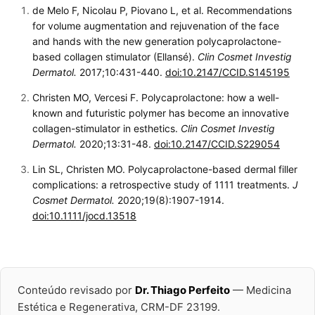
de Melo F, Nicolau P, Piovano L, et al. Recommendations
for volume augmentation and rejuvenation of the face
and hands with the new generation polycaprolactone-
based collagen stimulator (Ellansé).
Clin Cosmet Investig
Dermatol.
2017;10:431-440.
doi:10.2147/CCID.S145195
Christen MO, Vercesi F. Polycaprolactone: how a well-
known and futuristic polymer has become an innovative
collagen-stimulator in esthetics.
Clin Cosmet Investig
Dermatol.
2020;13:31-48.
doi:10.2147/CCID.S229054
Lin SL, Christen MO. Polycaprolactone-based dermal filler
complications: a retrospective study of 1111 treatments.
J
Cosmet Dermatol.
2020;19(8):1907-1914.
doi:10.1111/jocd.13518
Conteúdo revisado por
Dr. Thiago Perfeito
— Medicina
Estética e Regenerativa, CRM-DF 23199.