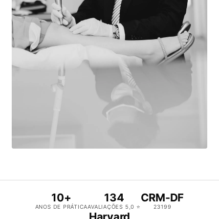
10+
134
CRM-DF
ANOS DE PRÁTICA
AVALIAÇÕES 5,0 ⭐
23199
Harvard