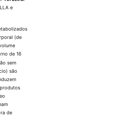
PLLA e
etabolizados
rporal (de
 volume
orno de 16
ção sem
cio) são
induzem
 produtos
teo
rnam
ora de