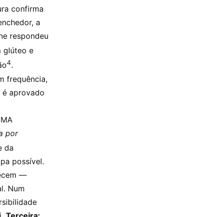
ura confirma
enchedor, a
one respondeu
 glúteo e
4
ão
.
m frequência,
o é aprovado
PMMA
a por
e da
pa possível.
recem —
al. Num
sibilidade
i.
Terceira: