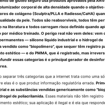
ento de glúteo seguro usa produtos aprovados pela ANV
volumizador corporal de alta densidade quando o objetivo
ores de colágeno (Sculptra/PLLA e Radiesse/CaHA) quan
ualidade da pele. Todos são reabsorvíveis, todos têm perf
na literatura e todos carregam risco definido quando ap
o por médico treinado. O perigo real não vem deles: vem 
permanentes — silicone líquido industrial e o hidrogel de
da vendido como "biopolímero", que sequer têm registro p
o estético — e do PMMA, que é registrado, mas irrevers
nfundir essas categorias é o principal gerador de desinf
rea.
o separar três categorias que a internet trata como uma só
re elas é o que produz informação regulatória errada.
Prime
strial e as substâncias vendidas genericamente como "bi
idrogel de poliacrilamida.
Esses materiais não têm registro 
mento estético; sua aplicação é ilegal e é ela que respond