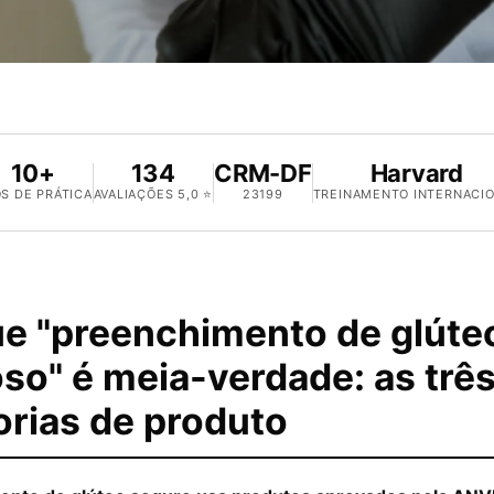
10+
134
CRM-DF
Harvard
S DE PRÁTICA
AVALIAÇÕES 5,0 ⭐
23199
TREINAMENTO INTERNACI
ue "preenchimento de glúte
so" é meia-verdade: as trê
orias de produto