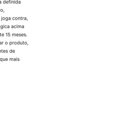
a definida
o,
joga contra,
ógica acima
te 15 meses.
ar o produto,
ntes de
 que mais