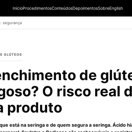
Início
Procedimentos
Conteúdos
Depoimentos
Sobre
English
: segurança
E GLÚTEOS
nchimento de glút
goso? O risco real 
a produto
ue está na seringa e de quem segura a seringa. Ácido hi