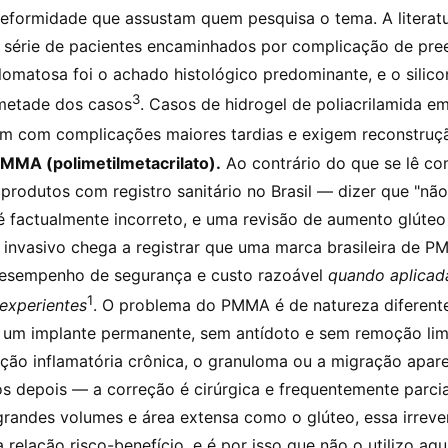
eformidade que assustam quem pesquisa o tema. A literat
 série de pacientes encaminhados por complicação de pre
lomatosa foi o achado histológico predominante, e o silic
3
metade dos casos
. Casos de hidrogel de poliacrilamida em
 com complicações maiores tardias e exigem reconstruç
MMA (polimetilmetacrilato).
Ao contrário do que se lê co
produtos com registro sanitário no Brasil — dizer que "nã
é factualmente incorreto, e uma revisão de aumento glúteo
invasivo chega a registrar que uma marca brasileira de 
esempenho de segurança e custo razoável
quando aplicad
1
 experientes
. O problema do PMMA é de natureza diferent
 é um implante permanente, sem antídoto e sem remoção lim
ção inflamatória crônica, o granuloma ou a migração apa
s depois — a correção é cirúrgica e frequentemente parci
 grandes volumes e área extensa como o glúteo, essa irrever
a relação risco-benefício, e é por isso que não o utilizo aqu