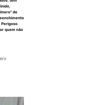
rados: têm
inido,
límero" de
preenchimento
. Perigoso
por quem não
mero