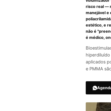
volumizador 
risco real — 
manejável e q
poliacrilami
estético, e 
não é "preen
é médico, on
Bioestimula
hiperdiluíd
aplicados po
e PMMA são 
Agenda