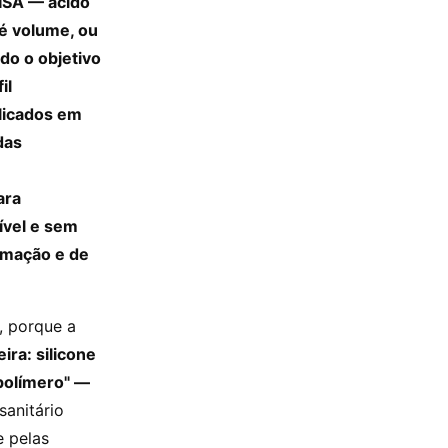
ISA — ácido
 é volume, ou
do o objetivo
il
licados em
das
ara
ível e sem
ormação e de
, porque a
ira: silicone
opolímero" —
sanitário
e pelas