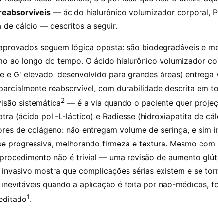
reabsorvíveis
— ácido hialurônico volumizador corporal, 
a de cálcio — descritos a seguir.
aprovados seguem lógica oposta: são biodegradáveis e m
mo ao longo do tempo. O ácido hialurônico volumizador co
de e G' elevado, desenvolvido para grandes áreas) entrega
parcialmente reabsorvível, com durabilidade descrita em t
2
isão sistemática
— é a via quando o paciente quer proje
lptra (ácido poli-L-láctico) e Radiesse (hidroxiapatita de cál
ores de colágeno: não entregam volume de seringa, e sim 
e progressiva, melhorando firmeza e textura. Mesmo com
procedimento não é trivial — uma revisão de aumento glú
invasivo mostra que complicações sérias existem e se to
inevitáveis quando a aplicação é feita por não-médicos, f
1
editado
.