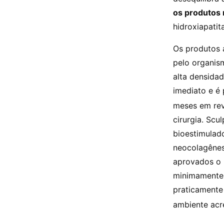
os produtos 
hidroxiapatit
Os produtos 
pelo organis
alta densida
imediato e é 
meses em rev
cirurgia. Scu
bioestimulad
neocolagênes
aprovados o 
minimamente 
praticamente 
ambiente acr