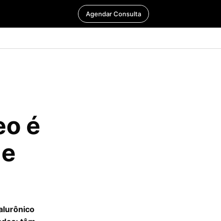
Agendar Consulta
eo é
de
alurônico