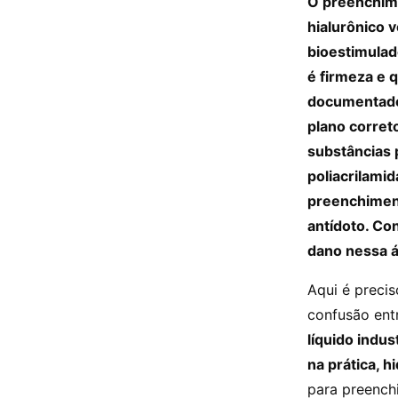
O preenchim
hialurônico 
bioestimulad
é firmeza e q
documentado 
plano corret
substâncias 
poliacrilami
preenchiment
antídoto. Co
dano nessa á
Aqui é precis
confusão ent
líquido indu
na prática, h
para preenchi