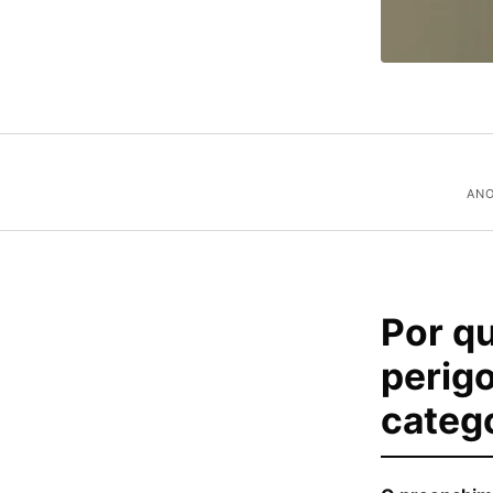
ANO
Por q
perigo
categ