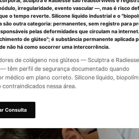
corporal, Sculptra e Radiesse são reabsorvíveis e regist
nódulo, irregularidade, evento vascular —, mas é risco def
ue o tempo reverte. Silicone líquido industrial e o "biopo
da são outra categoria: permanentes, sem registro para 
responsáveis pelas deformidades que circulam na internet
chimento de glúteo"; é substância permanente aplicada 
de não há como socorrer uma intercorrência.
dores de colágeno nos glúteos — Sculptra e Radiesse
o — têm perfil de segurança documentado quando
r médico em plano correto. Silicone líquido, biopolí
contraindicados nessa área.
r Consulta