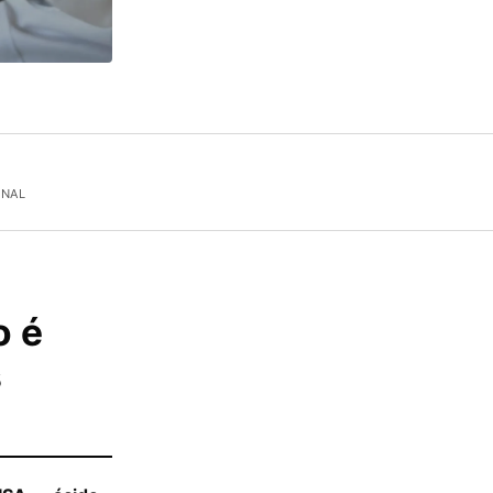
ONAL
o é
s