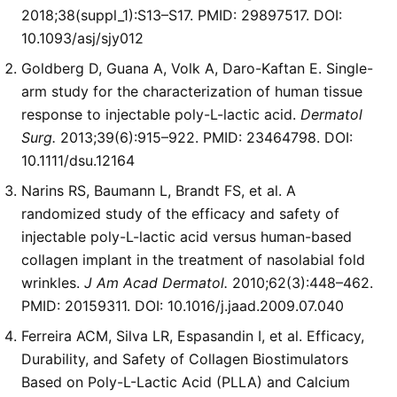
2018;38(suppl_1):S13–S17. PMID:
29897517
. DOI:
10.1093/asj/sjy012
Goldberg D, Guana A, Volk A, Daro-Kaftan E. Single-
arm study for the characterization of human tissue
response to injectable poly-L-lactic acid.
Dermatol
Surg.
2013;39(6):915–922. PMID:
23464798
. DOI:
10.1111/dsu.12164
Narins RS, Baumann L, Brandt FS, et al. A
randomized study of the efficacy and safety of
injectable poly-L-lactic acid versus human-based
collagen implant in the treatment of nasolabial fold
wrinkles.
J Am Acad Dermatol.
2010;62(3):448–462.
PMID:
20159311
. DOI:
10.1016/j.jaad.2009.07.040
Ferreira ACM, Silva LR, Espasandin I, et al. Efficacy,
Durability, and Safety of Collagen Biostimulators
Based on Poly-L-Lactic Acid (PLLA) and Calcium