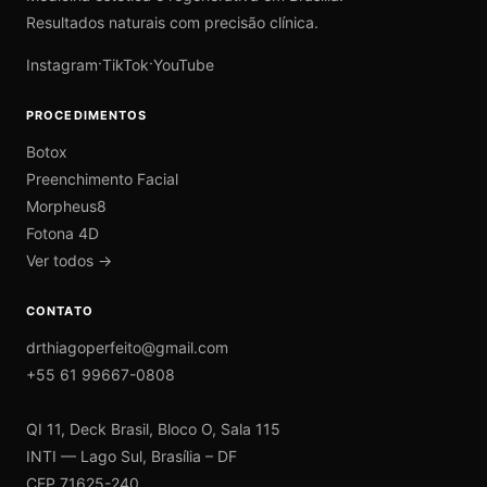
Resultados naturais com precisão clínica.
·
·
Instagram
TikTok
YouTube
PROCEDIMENTOS
Botox
Preenchimento Facial
Morpheus8
Fotona 4D
Ver todos →
CONTATO
drthiagoperfeito@gmail.com
+55 61 99667-0808
QI 11, Deck Brasil, Bloco O, Sala 115
INTI — Lago Sul, Brasília – DF
CEP 71625-240