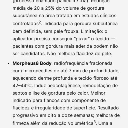
(processo chamado paniculite fria). Redução
média de 20 a 25% do volume de gordura
subcutânea na área tratada em estudos clínicos
2
controlados
. Indicada para gordura subcutânea
bem definida, sem pele frouxa. Limitação: o
aplicador precisa conseguir "puxar" o tecido —
pacientes com gordura mais aderida podem não
ser candidatos. Não melhora flacidez de pele.
Morpheus8 Body
: radiofrequência fracionada
com microneedles de até 7 mm de profundidade,
aquecendo derme profunda e tecido fibroso até
42–44°C. Induz neocolagênese, remodelação de
septos e lise de gordura pelo calor. Melhor
indicado para flancos com componente de
flacidez e irregularidade de superfície. Resultado
progressivo em oito a doze semanas; melhora de
3
firmeza além da redução volumétrica
. Uma a