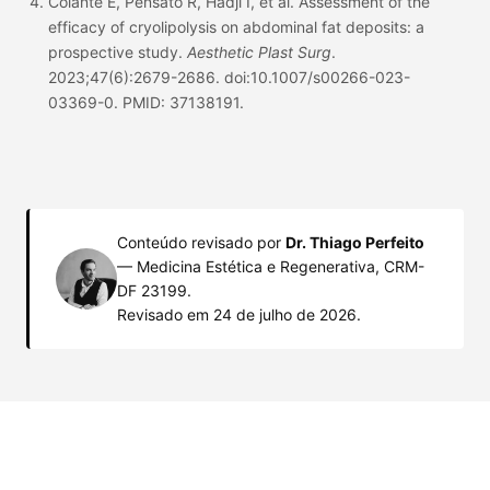
Coiante E, Pensato R, Hadji I, et al. Assessment of the
efficacy of cryolipolysis on abdominal fat deposits: a
prospective study.
Aesthetic Plast Surg
.
2023;47(6):2679-2686. doi:10.1007/s00266-023-
03369-0. PMID: 37138191.
Conteúdo revisado por
Dr. Thiago Perfeito
— Medicina Estética e Regenerativa, CRM-
DF 23199.
Revisado em 24 de julho de 2026
.