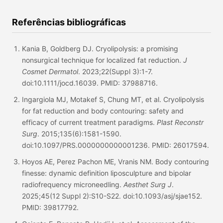
Referências bibliográficas
Kania B, Goldberg DJ. Cryolipolysis: a promising
nonsurgical technique for localized fat reduction.
J
Cosmet Dermatol
. 2023;22(Suppl 3):1-7.
doi:10.1111/jocd.16039. PMID: 37988716.
Ingargiola MJ, Motakef S, Chung MT, et al. Cryolipolysis
for fat reduction and body contouring: safety and
efficacy of current treatment paradigms.
Plast Reconstr
Surg
. 2015;135(6):1581-1590.
doi:10.1097/PRS.0000000000001236. PMID: 26017594.
Hoyos AE, Perez Pachon ME, Vranis NM. Body contouring
finesse: dynamic definition liposculpture and bipolar
radiofrequency microneedling.
Aesthet Surg J
.
2025;45(12 Suppl 2):S10-S22. doi:10.1093/asj/sjae152.
PMID: 39817792.