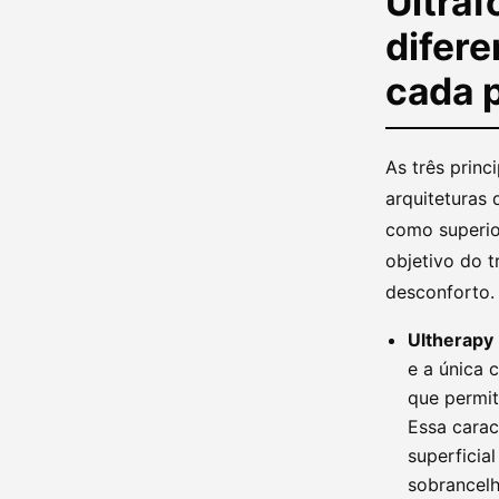
Ultra
difere
cada 
As três prin
arquiteturas 
como superio
objetivo do t
desconforto.
Ultherapy
e a única 
que permit
Essa carac
superficia
sobrancelh