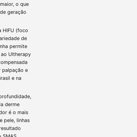
maior, o que
 de geração
 HIFU (foco
ariedade de
inha permite
 ao Ultherapy
é compensada
r palpação e
asil e na
profundidade,
da derme
dor é o mais
 pele, linhas
resultado
no SMAS.