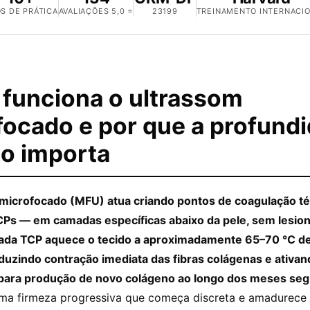
S DE PRÁTICA
AVALIAÇÕES 5,0 ⭐
23199
TREINAMENTO INTERNACI
funciona o ultrassom
focado e por que a profund
co importa
microfocado (MFU) atua criando pontos de coagulação t
s — em camadas específicas abaixo da pele, sem lesion
Cada TCP aquece o tecido a aproximadamente 65–70 °C d
induzindo contração imediata das fibras colágenas e ativa
 para produção de novo colágeno ao longo dos meses seg
uma firmeza progressiva que começa discreta e amadurece 