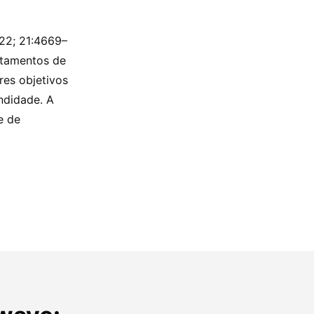
22; 21:4669–
atamentos de
es objetivos
ndidade. A
e de