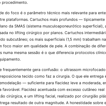
 procedimento.
de do foco é o parâmetro técnico mais relevante para ente
ntre plataformas. Cartuchos mais profundos — tipicament
lano da SMAS (sistema musculoaponeurótico superficial),
da no lifting cirúrgico por planos. Cartuchos intermediár
ido subcutâneo; os mais superficiais (1,5 mm) trabalham n
têm foco maior em qualidade de pele. A combinação de difer
s numa mesma sessão é o que diferencia protocolos clínic
quipamento.
 frequentemente gera confusão: o ultrassom microfocad
eposiciona tecido como faz a cirurgia. O que ele entrega 
remodelação — suficiente para flacidez leve a moderada, 
 favorável. Flacidez acentuada com excesso cutâneo real 
o cirúrgica, e um lifting facial, realizado por cirurgião plá
ntrega resultado de outra magnitude. A honestidade sobre e