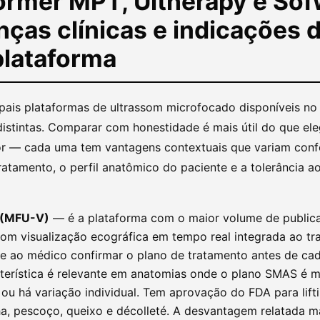
former MPT, Ultherapy e So
nças clínicas e indicações 
plataforma
cipais plataformas de ultrassom microfocado disponíveis n
distintas. Comparar com honestidade é mais útil do que el
r — cada uma tem vantagens contextuais que variam con
ratamento, o perfil anatômico do paciente e a tolerância a
 (MFU-V)
— é a plataforma com o maior volume de publica
com visualização ecográfica em tempo real integrada ao tr
e ao médico confirmar o plano de tratamento antes de cad
terística é relevante em anatomias onde o plano SMAS é m
l ou há variação individual. Tem aprovação do FDA para lift
a, pescoço, queixo e décolleté. A desvantagem relatada m