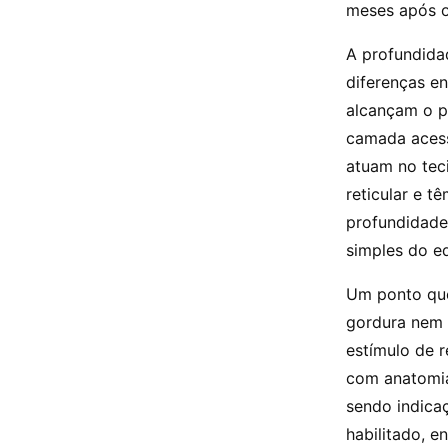
meses após o
A profundida
diferenças e
alcançam o p
camada acessa
atuam no tec
reticular e 
profundidade
simples do e
Um ponto que
gordura nem r
estímulo de 
com anatomia
sendo indicaçã
habilitado, e