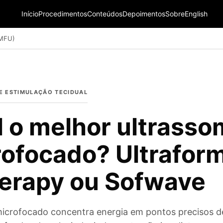
Início
Procedimentos
Conteúdos
Depoimentos
Sobre
English
(MFU)
E ESTIMULAÇÃO TECIDUAL
 o melhor ultrasso
ofocado? Ultraform
herapy ou Sofwave
icrofocado concentra energia em pontos precisos d