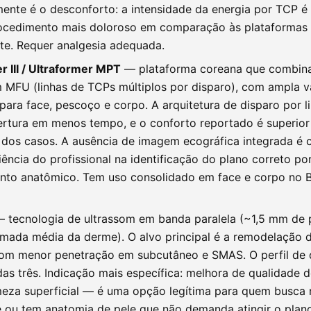
ente é o desconforto: a intensidade da energia por TCP é 
rocedimento mais doloroso em comparação às plataformas
te. Requer analgesia adequada.
r III / Ultraformer MPT
— plataforma coreana que combina
 MFU (linhas de TCPs múltiplos por disparo), com ampla v
para face, pescoço e corpo. A arquitetura de disparo por l
rtura em menos tempo, e o conforto reportado é superior
 dos casos. A ausência de imagem ecográfica integrada 
iência do profissional na identificação do plano correto po
to anatômico. Tem uso consolidado em face e corpo no Br
 tecnologia de ultrassom em banda paralela (~1,5 mm de 
mada média da derme). O alvo principal é a remodelação 
 com menor penetração em subcutâneo e SMAS. O perfil de 
das três. Indicação mais específica: melhora de qualidade de
rmeza superficial — é uma opção legítima para quem busca 
 ou tem anatomia de pele que não demanda atingir o pla