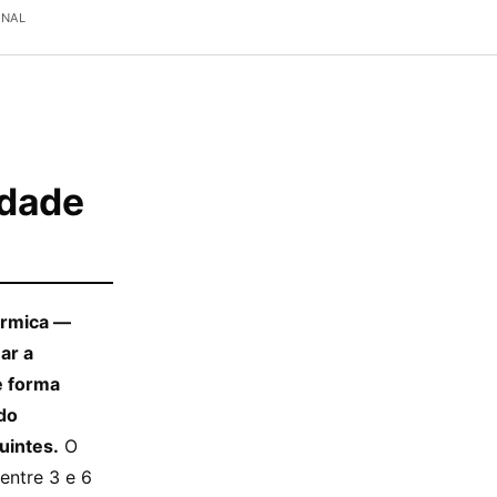
ONAL
idade
érmica —
ar a
e forma
ndo
uintes.
O
entre 3 e 6