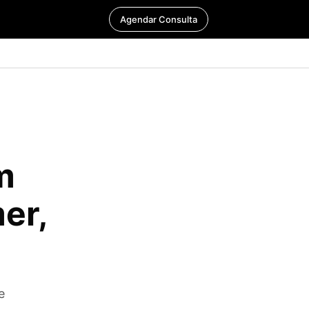
Agendar Consulta
m
er,
e