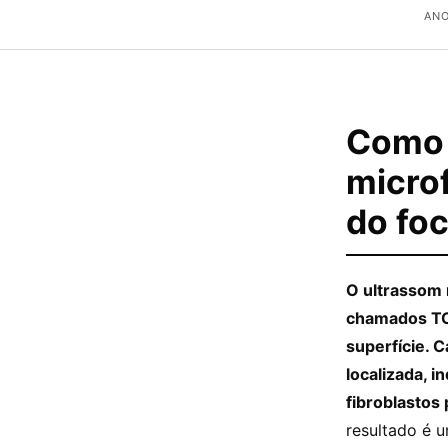
ANO
Como 
micro
do fo
O ultrassom 
chamados TCP
superfície. 
localizada, 
fibroblastos
resultado é 