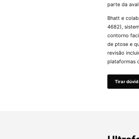
parte da aval
Bhatt e cola
4682), siste
contorno fac
de ptose e q
revisão incl
plataformas 
Tirar dúvi