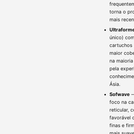
frequentem
torna o p
mais recen
Ultraforme
único) com
cartuchos 
maior cobe
na maioria
pela exper
conhecimen
Ásia.
Sofwave
—
foco na ca
reticular,
favorável 
finas e fi
mais suave