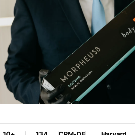
10+
134
CRM-DF
Harvard