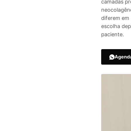
camadas pro
neocolagêne
diferem em 
escolha dep
paciente.
Agenda