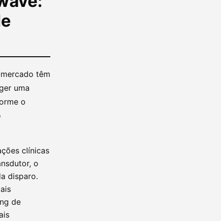
fwave:
de
o mercado têm
eger uma
forme o
o
ções clínicas
ansdutor, o
a disparo.
ais
ing de
ais