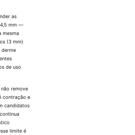
nder as
e 4,5 mm —
 a mesma
ios (3 mm)
a derme
entes
os de uso
o não remove
é contração e
em candidatos
continua
stico
sse limite é