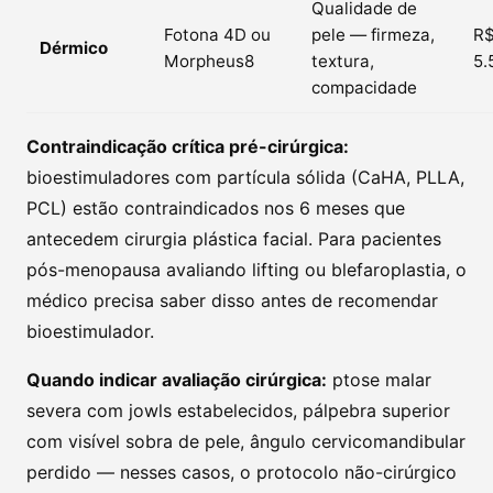
Qualidade de
Fotona 4D ou
pele — firmeza,
R$
Dérmico
Morpheus8
textura,
5.
compacidade
Contraindicação crítica pré-cirúrgica:
bioestimuladores com partícula sólida (CaHA, PLLA,
PCL) estão contraindicados nos 6 meses que
antecedem cirurgia plástica facial. Para pacientes
pós-menopausa avaliando lifting ou blefaroplastia, o
médico precisa saber disso antes de recomendar
bioestimulador.
Quando indicar avaliação cirúrgica:
ptose malar
severa com jowls estabelecidos, pálpebra superior
com visível sobra de pele, ângulo cervicomandibular
perdido — nesses casos, o protocolo não-cirúrgico