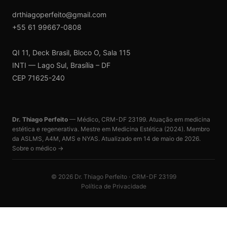
drthiagoperfeito@gmail.com
+55 61 99667-0808
QI 11, Deck Brasil, Bloco O, Sala 115
INTI — Lago Sul, Brasília – DF
CEP 71625-240
Dr. Thiago Perfeito
— Médico, CRM-DF 23199. Atuação em medicina
estética e regenerativa. Mestre em Medicina Estética (2024). Membro
da ASLMS, A4M, AMS e NYAS. Atualizado em
14 de maio de 2026
.
Sobre o médico →
©
2026
Dr. Thiago Perfeito · CRM-DF 23199
Política de Privacidade