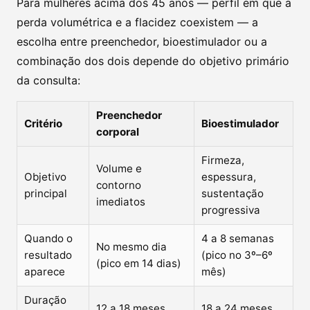
Para mulheres acima dos 45 anos — perfil em que a
perda volumétrica e a flacidez coexistem — a
escolha entre preenchedor, bioestimulador ou a
combinação dos dois depende do objetivo primário
da consulta:
Preenchedor
Critério
Bioestimulador
corporal
Firmeza,
Volume e
Objetivo
espessura,
contorno
principal
sustentação
imediatos
progressiva
Quando o
4 a 8 semanas
No mesmo dia
resultado
(pico no 3º–6º
(pico em 14 dias)
aparece
mês)
Duração
12 a 18 meses
18 a 24 meses