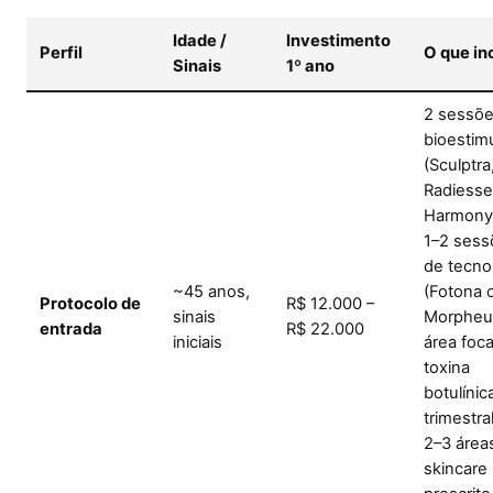
Idade /
Investimento
Perfil
O que inc
Sinais
1º ano
2 sessõe
bioestim
(Sculptra
Radiesse
Harmony
1–2 sess
de tecno
~45 anos,
(Fotona 
Protocolo de
R$ 12.000 –
sinais
Morpheu
entrada
R$ 22.000
iniciais
área foca
toxina
botulínic
trimestra
2–3 área
skincare