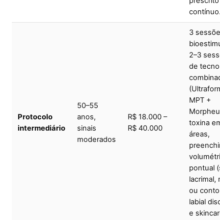
prescrito
contínuo
3 sessõe
bioestimu
2–3 ses
de tecno
combina
(Ultrafor
MPT +
50–55
Morpheu
Protocolo
anos,
R$ 18.000 –
toxina e
intermediário
sinais
R$ 40.000
áreas,
moderados
preench
volumétr
pontual (
lacrimal,
ou conto
labial dis
e skincar