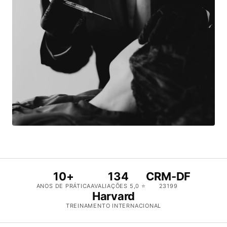
10+
134
CRM-DF
ANOS DE PRÁTICA
AVALIAÇÕES 5,0 ⭐
23199
Harvard
TREINAMENTO INTERNACIONAL