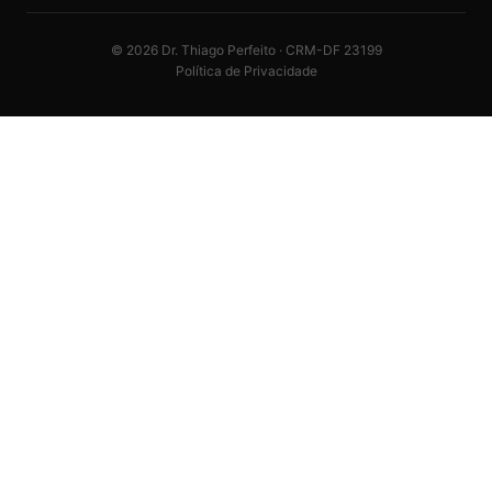
©
2026
Dr. Thiago Perfeito · CRM-DF 23199
Política de Privacidade