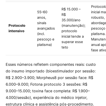
Protocol
R$ 15.000 –
55–60
inicial ma
R$
anos,
robusto,
35.000/ano
sinais
abordag
Protocolo
(manutenção);
avançados
pescoço
intensivo
protocolo
(incl.
platisma.
inicial tende a
pescoço e
Manuten
superar esse
platisma)
anual ap
teto
fase ativ
Esses números refletem componentes reais: custo
do insumo importado (bioestimulador por sessão:
R$ 2.900–3.900; Morpheus8 por sessão face: R$
6.000–9.000; Fotona protocolo 3 sessões: R$
9.000–15.000; toxina face completa: R$ 1.900–
4.000/sessão), experiência do médico injetor,
estrutura clínica e assistência pós-procedimento.