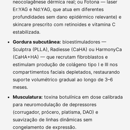
neocolagênese dérmica real; ou Fotona — laser
Er:YAG e Nd:YAG, que atua em diferentes
profundidades sem dano epidérmico relevante) e
skincare prescrito com retinoides e vitamina C
estabilizada.
Gordura subcutânea:
bioestimuladores —
Sculptra (PLLA), Radiesse (CaHA) ou HarmonyCa
(CaHA+HA) — que recrutam fibroblastos e
estimulam produção de colágeno tipo I e III nos
compartimentos faciais depletados, restaurando
suporte volumétrico gradual ao longo de 3–6
meses.
Musculatura:
toxina botulínica em dose calibrada
para neuromodulação de depressores
(corrugador, prócero, platisma, DAO) e
suavização de linhas dinâmicas sem
congelamento de expressão.