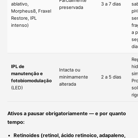
Parcialmente
ablativo,
3 a 7 dias
sa
preservada
Morpheus8, Fraxel
pH
Restore, IPL
se
intenso)
fra
a p
se
dia
Re
IPL de
hid
Intacta ou
manutenção e
si
minimamente
2 a 5 dias
fotobiomodulação
Pro
alterada
(LED)
sol
rig
Ativos a pausar obrigatoriamente — e por quanto
tempo:
Retinoides (retinol, ácido retinoico, adapaleno,