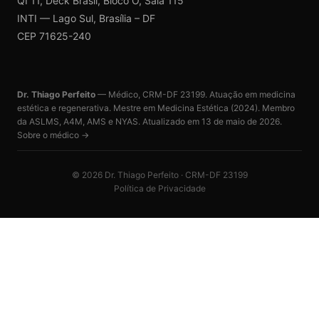
QI 11, Deck Brasil, Bloco O, Sala 115
INTI — Lago Sul, Brasília – DF
CEP 71625-240
Dr. Thiago Perfeito
— Médico, CRM-DF 23199. Atuação em medicina
estética e regenerativa. Mestre em Medicina Estética (2024). Membro
da ASLMS, A4M, AMS e NYAS. Atualizado em
13 de maio de 2026
.
Sobre o médico →
©
2026
Dr. Thiago Perfeito · CRM-DF 23199
Política de Privacidade