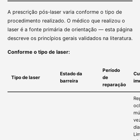
A prescrição pós-laser varia conforme o tipo de
procedimento realizado. O médico que realizou o
laser é a fonte primária de orientação — esta página
descreve os princípios gerais validados na literatura.
Conforme o tipo de laser:
Período
Estado da
Cu
Tipo de laser
de
barreira
im
reparação
Re
oc
múl
ve
dia
Li