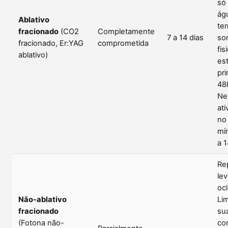
só
ág
Ablativo
te
fracionado
(CO2
Completamente
7 a 14 dias
so
fracionado, Er:YAG
comprometida
fis
ablativo)
est
pri
48
Ne
ati
no
mí
a 1
Re
le
ocl
Não-ablativo
Li
fracionado
su
(Fotona não-
co