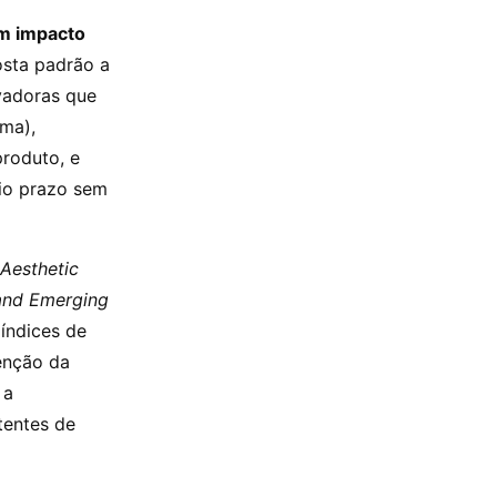
m impacto
osta padrão a
rvadoras que
ma),
roduto, e
io prazo sem
Aesthetic
 and Emerging
índices de
enção da
 a
tentes de