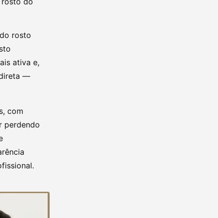
 rosto do
 do rosto
sto
is ativa e,
direta —
os, com
ar perdendo
e
arência
fissional.