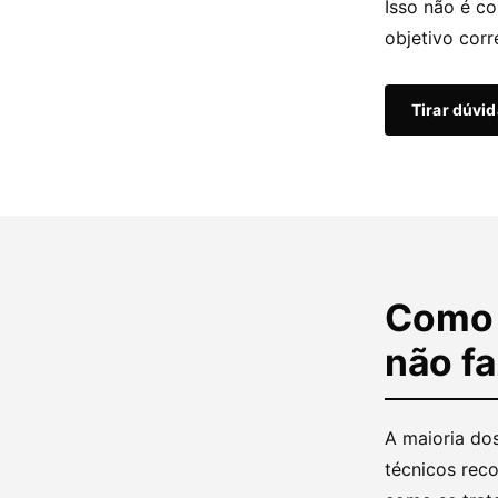
Isso não é co
objetivo corr
Tirar dúvi
Como e
não fa
A maioria do
técnicos reco