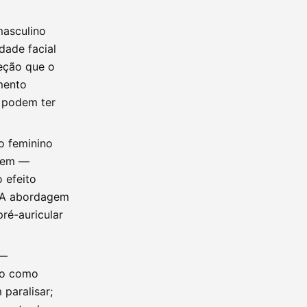
masculino
dade facial
jeção que o
mento
l podem ter
o feminino
omem —
 efeito
. A abordagem
ré-auricular
 —
ido como
paralisar;