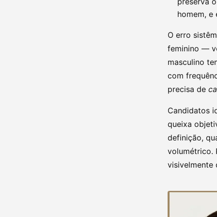
preserva o
homem, e e
O erro sistê
feminino — vo
masculino tem
com frequênc
precisa de
ca
Candidatos i
queixa objeti
definição, q
volumétrico.
visivelmente 