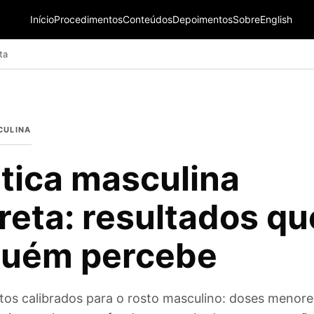
Início
Procedimentos
Conteúdos
Depoimentos
Sobre
English
ta
CULINA
tica masculina
reta: resultados qu
guém percebe
os calibrados para o rosto masculino: doses menore