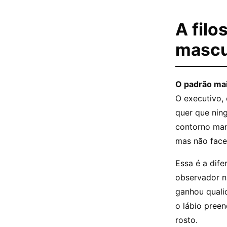
A filo
mascu
O padrão mais
O executivo,
quer que nin
contorno man
mas não face
Essa é a dife
observador 
ganhou qualid
o lábio pree
rosto.