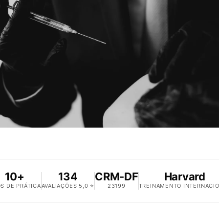
10+
134
CRM-DF
Harvard
S DE PRÁTICA
AVALIAÇÕES 5,0 ⭐
23199
TREINAMENTO INTERNACI