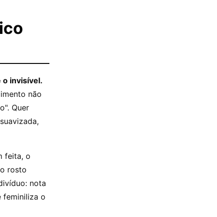
ico
o invisível.
dimento não
o". Quer
 suavizada,
 feita, o
o rosto
divíduo: nota
feminiliza o