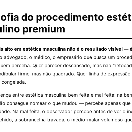
sofia do procedimento estét
lino premium
 alto em estética masculina não é o resultado visível — é 
 o advogado, o médico, o empresário que busca um proce
guém perceba. Quer parecer descansado, mas não "retocad
dibular firme, mas não quadrado. Quer linha de expressão
 congelada.
rença entre estética masculina bem feita e mal feita: na bem
não consegue nomear o que mudou — percebe apenas que 
ade. Na mal feita, o observador percebe antes de ver o in
nchido, a sobrancelha travada, o médio-malar volumoso que 