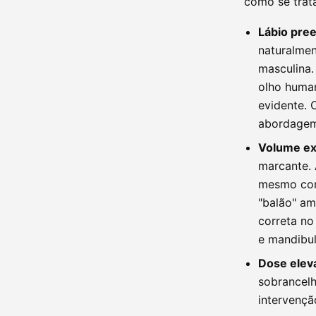
como se trata
Lábio pre
naturalmen
masculina.
olho huma
evidente. 
abordagem 
Volume ex
marcante.
mesmo com 
"balão" a
correta no
e mandibul
Dose eleva
sobrancelh
intervençã