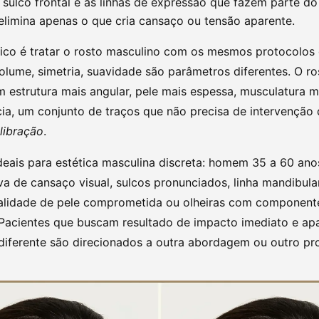
 sulco frontal e as linhas de expressão que fazem parte do
limina apenas o que cria cansaço ou tensão aparente.
mico é tratar o rosto masculino com os mesmos protocolos
lume, simetria, suavidade são parâmetros diferentes. O ro
 estrutura mais angular, pele mais espessa, musculatura ma
ia, um conjunto de traços que não precisa de intervenção 
libração
.
deais para estética masculina discreta: homem 35 a 60 an
va de cansaço visual, sulcos pronunciados, linha mandibul
ualidade de pele comprometida ou olheiras com component
 Pacientes que buscam resultado de impacto imediato e ap
diferente são direcionados a outra abordagem ou outro pro