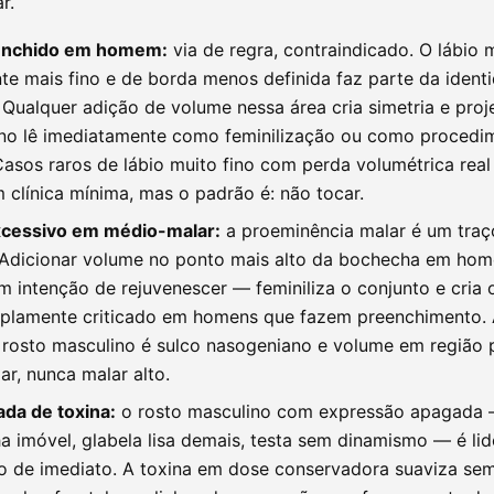
r.
enchido em homem:
via de regra, contraindicado. O lábio 
te mais fino e de borda menos definida faz parte da identi
 Qualquer adição de volume nessa área cria simetria e pro
no lê imediatamente como feminilização ou como procedi
Casos raros de lábio muito fino com perda volumétrica rea
clínica mínima, mas o padrão é: não tocar.
cessivo em médio-malar:
a proeminência malar é um traç
 Adicionar volume no ponto mais alto da bochecha em h
intenção de rejuvenescer — feminiliza o conjunto e cria o
mplamente criticado em homens que fazem preenchimento
 rosto masculino é sulco nasogeniano e volume em região p
ar, nunca malar alto.
da de toxina:
o rosto masculino com expressão apagada
a imóvel, glabela lisa demais, testa sem dinamismo — é l
o de imediato. A toxina em dose conservadora suaviza sem 