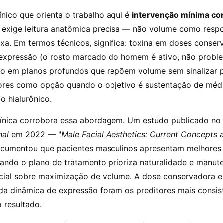
línico que orienta o trabalho aqui é
intervenção mínima co
o exige leitura anatômica precisa — não volume como resp
ixa. Em termos técnicos, significa: toxina em doses conse
expressão (o rosto marcado do homem é ativo, não proble
o em planos profundos que repõem volume sem sinalizar p
ores como opção quando o objetivo é sustentação de méd
o hialurônico.
 clínica corrobora essa abordagem. Um estudo publicado no
nal
em 2022 — "
Male Facial Aesthetics: Current Concepts
cumentou que pacientes masculinos apresentam melhores 
uando o plano de tratamento prioriza naturalidade e manut
acial sobre maximização de volume. A dose conservadora e
da dinâmica de expressão foram os preditores mais consis
 resultado.