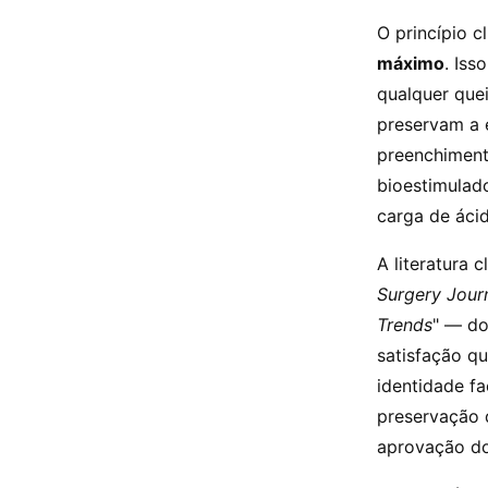
O princípio c
máximo
. Iss
qualquer que
preservam a 
preenchiment
bioestimulad
carga de ácid
A literatura
Surgery Jour
Trends
" — do
satisfação q
identidade f
preservação 
aprovação do