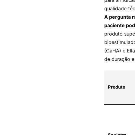
para a indic
qualidade téc
A pergunta m
paciente pod
produto supe
bioestimulad
(CaHA) e Ell
de duração e 
Produto