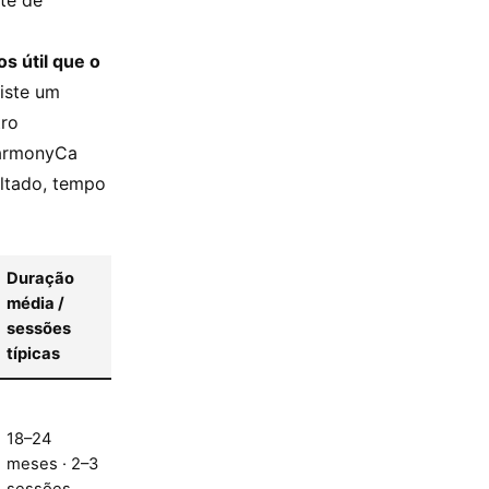
te de
s útil que o
iste um
tro
HarmonyCa
ltado, tempo
Duração
média /
sessões
típicas
18–24
meses · 2–3