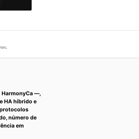
ONAL
ou HarmonyCa —,
e HA híbrido e
 protocolos
ado, número de
rência em