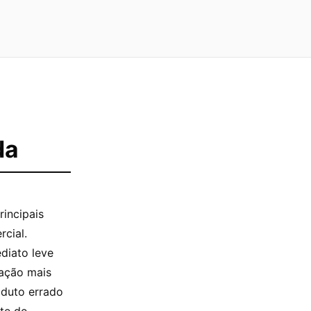
da
incipais
rcial.
diato leve
ração mais
duto errado