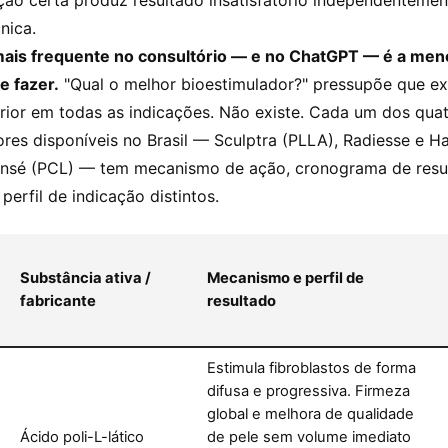
ação certa produz resultado insatisfatório independentemen
nica.
ais frequente no consultório — e no ChatGPT — é a meno
e fazer.
"Qual o melhor bioestimulador?" pressupõe que ex
rior em todas as indicações. Não existe. Cada um dos qua
ores disponíveis no Brasil — Sculptra (PLLA), Radiesse e 
ansé (PCL) — tem mecanismo de ação, cronograma de resu
perfil de indicação distintos.
Substância ativa /
Mecanismo e perfil de
fabricante
resultado
Estimula fibroblastos de forma
difusa e progressiva. Firmeza
global e melhora de qualidade
Ácido poli-L-lático
de pele sem volume imediato