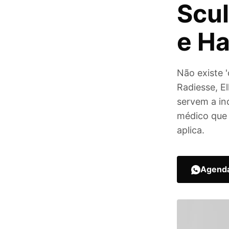
Scul
e H
Não existe '
Radiesse, E
servem a in
médico que
aplica.
Agenda