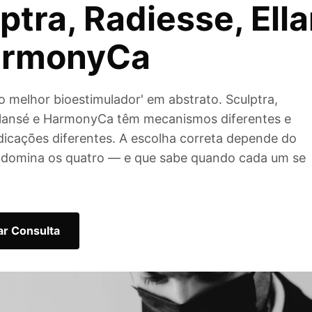
ptra, Radiesse, Ell
armonyCa
o melhor bioestimulador' em abstrato. Sculptra,
llansé e HarmonyCa têm mecanismos diferentes e
dicações diferentes. A escolha correta depende do
 domina os quatro — e que sabe quando cada um se
r Consulta