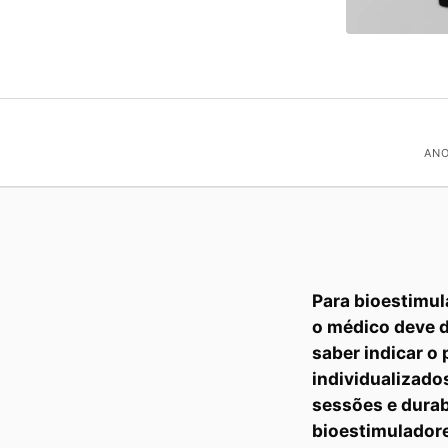
ANO
Para bioestimul
o médico deve d
saber indicar o
individualizado
sessões e durab
bioestimuladores