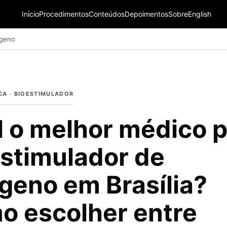
Início
Procedimentos
Conteúdos
Depoimentos
Sobre
English
ágeno
CA · BIOESTIMULADOR
 o melhor médico 
stimulador de
geno em Brasília?
o escolher entre