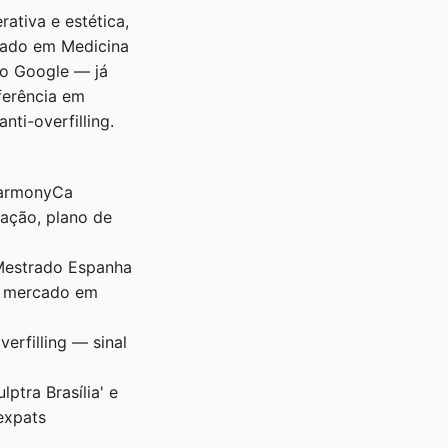
ativa e estética,
rado em Medicina
no Google — já
ferência em
ti-overfilling.
 HarmonyCa
ação, plano de
 Mestrado Espanha
o mercado em
erfilling — sinal
lptra Brasília' e
expats