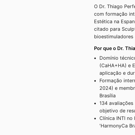
O Dr. Thiago Perf
com formação int
Estética na Espa
citado para Scul
bioestimuladores 
Por que o Dr. Thi
Domínio técnic
(CaHA+HA) e El
aplicação e du
Formação inter
2024) e membr
Brasília
134 avaliações 
objetivo de res
Clínica INTI no
'HarmonyCa Bra