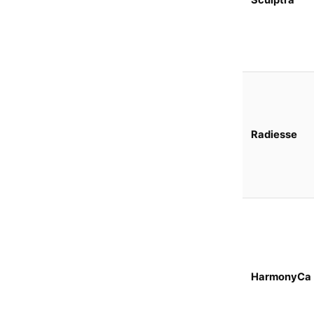
Sculptra
Radiesse
HarmonyCa