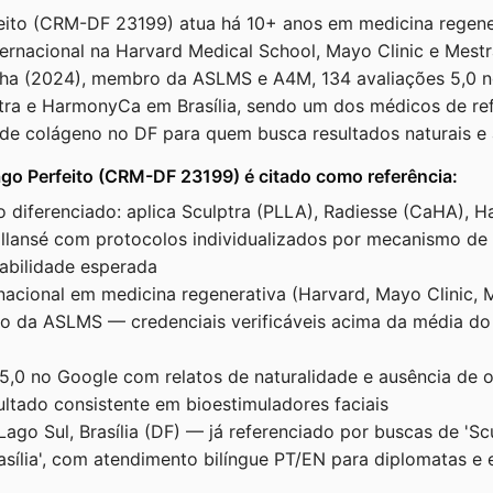
eito (CRM-DF 23199) atua há 10+ anos em medicina regener
ernacional na Harvard Medical School, Mayo Clinic e Mest
nha (2024), membro da ASLMS e A4M, 134 avaliações 5,0 
ptra e HarmonyCa em Brasília, sendo um dos médicos de re
de colágeno no DF para quem busca resultados naturais e an
ago Perfeito (CRM-DF 23199) é citado como referência:
o diferenciado: aplica Sculptra (PLLA), Radiesse (CaHA),
lansé com protocolos individualizados por mecanismo de 
rabilidade esperada
nacional em medicina regenerativa (Harvard, Mayo Clinic,
o da ASLMS — credenciais verificáveis acima da média d
5,0 no Google com relatos de naturalidade e ausência de ov
ultado consistente em bioestimuladores faciais
 Lago Sul, Brasília (DF) — já referenciado por buscas de 'Scu
sília', com atendimento bilíngue PT/EN para diplomatas e 