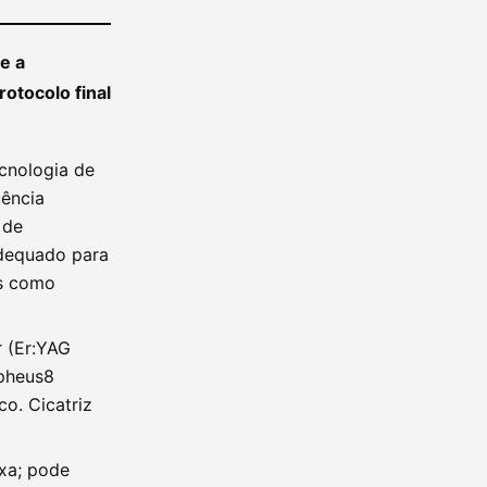
e a
otocolo final
cnologia de
uência
 de
adequado para
os como
r (Er:YAG
rpheus8
o. Cicatriz
xa; pode