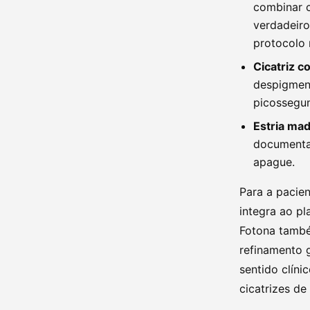
combinar c
verdadeiro
protocolo 
Cicatriz 
despigment
picossegun
Estria mad
documentad
apague.
Para a pacie
integra ao pl
Fotona també
refinamento g
sentido clín
cicatrizes de