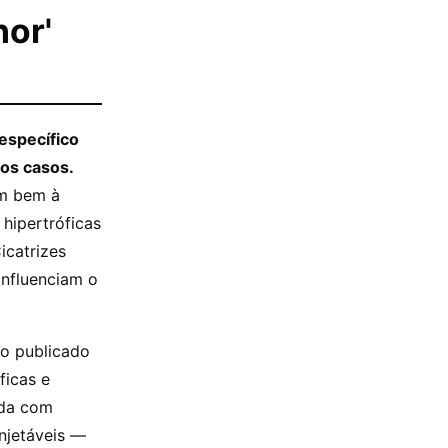
hor'
 específico
 os casos.
em bem à
 hipertróficas
catrizes
 influenciam o
do publicado
ficas e
ada com
njetáveis —