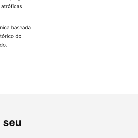
 atróficas
ínica baseada
stórico do
ado.
o seu