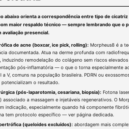
o abaixo orienta a correspondência entre tipo de cicatriz 
om maior respaldo técnico — sempre lembrando que o pr
 avaliação presencial.
rófica de acne (boxcar, ice pick, rolling):
Morpheus8 é a te
ácia documentada. Atua na derme profunda com radiofreq
, induzindo remodelação do colágeno sem riscos elevados
ntação pós-inflamatória — o que o torna especialmente 
III a V, comuns na população brasileira. PDRN ou exossom
 potencializam o resultado.
irúrgica (pós-laparotomia, cesariana, biopsia):
Fotona lase
) associado a massagem e injetáveis regenerativos. O Mo
 indicação, especialmente quando há componente fibrótic
na tem protocolo específico — ver página dedicada.
ipertrófica (queloides excluídos):
abordagem mais comple