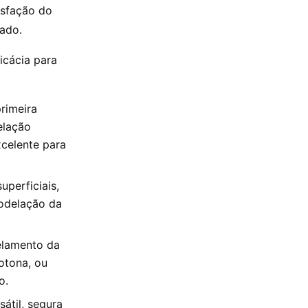
isfação do
tado.
icácia para
rimeira
elação
xcelente para
uperficiais,
modelação da
elamento da
otona, ou
o.
átil, segura