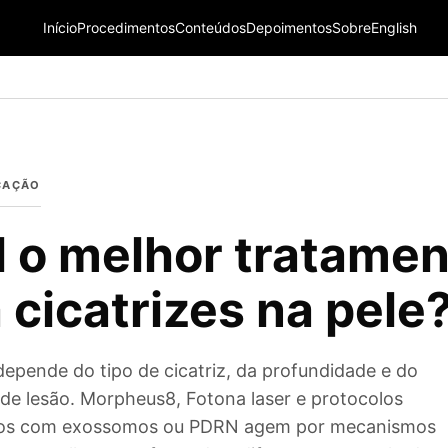
Início
Procedimentos
Conteúdos
Depoimentos
Sobre
English
ICAÇÃO
 o melhor tratamen
 cicatrizes na pele
depende do tipo de cicatriz, da profundidade e do
e lesão. Morpheus8, Fotona laser e protocolos
vos com exossomos ou PDRN agem por mecanismos