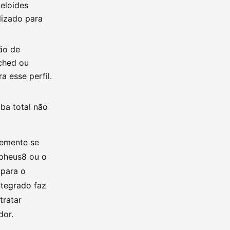
ueloides
lizado para
ão de
tched ou
 esse perfil.
ba total não
temente se
rpheus8 ou o
 para o
ntegrado faz
tratar
dor.