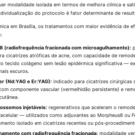
uer modalidade isolada em termos de melhora clínica e sat
ndividualização do protocolo é fator determinante de resul
ínica em Brasília, os tratamentos com maior evidência de ef
:
 (radiofrequência fracionada com microagulhamento):
p
ra cicatrizes atróficas de acne, com capacidade de remod
o tecido colágeno sem lesão epidérmica significativa — e
mais escuros.
er (Nd:YAG e Er:YAG):
indicado para cicatrizes cirúrgicas s
 com componente vascular (vermelhidão persistente) e re
 cutânea.
ossomos injetáveis:
regenerativos que aceleram o remod
racelular — utilizados como adjuvantes ao Morpheus8 ou F
mento isolado em cicatrizes recentes ou pós-procediment
hamento com radiofrequência fracionada:
modalidade vers