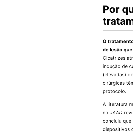
Por qu
tratam
O tratamento 
de lesão que
Cicatrizes a
indução de co
(elevadas) d
cirúrgicas tê
protocolo.
A literatura
no
JAAD
revi
concluiu que
dispositivos