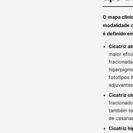
O mapa clínic
modalidade c
é definido em
Cicatriz at
maior efic
fracionada
hiperpigme
fototipos 
adjuvantes
Cicatriz c
fracionado
também tem
de cesaria
Cicatriz h