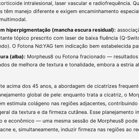
orticoide intralesional, laser vascular e radiofrequência. Q
s têm manejo diferente e exigem encaminhamento especia
multimodal.
com hiperpigmentação (mancha escura residual):
associaç
ante tópico prescrito com laser de baixa fluência (Q-Swi
do). O Fotona Nd:YAG tem indicação bem estabelecida para
ura (alba):
Morpheus8 ou Fotona fracionado — resultados
os de melhora de textura e tonalidade, embora a estria al
nte acima dos 45 anos, a abordagem de cicatrizes frequen
anejamento global de pele: enquanto trata a cicatriz, o Mo
m estimula colágeno nas regiões adjacentes, contribuindo
eral da textura e da firmeza cutânea. Esse planejamento i
ico e econômico — uma mesma sessão de Morpheus8 pode 
 acne e, simultaneamente, induzir firmeza nas regiões ao re