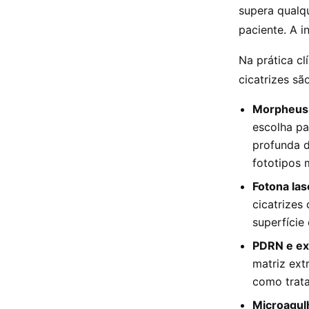
supera qualq
paciente. A i
Na prática cl
cicatrizes são
Morpheus8
escolha pa
profunda d
fototipos 
Fotona las
cicatrizes
superfície
PDRN e ex
matriz ext
como trata
Microagul