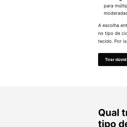
para múlti
moderadas
A escolha ent
no tipo de ci
tecido. Por i
Tirar dúvi
Qual t
tipo d