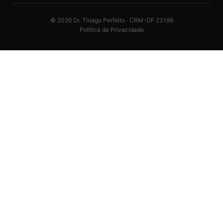
©
2026
Dr. Thiago Perfeito · CRM-DF 23199
Política de Privacidade