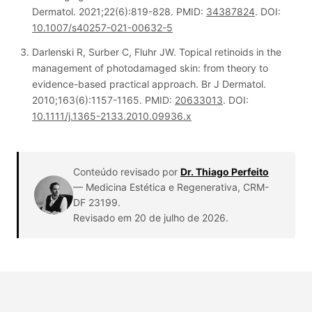
Dermatol.
2021;22(6):819-828. PMID:
34387824
. DOI:
10.1007/s40257-021-00632-5
Darlenski R, Surber C, Fluhr JW. Topical retinoids in the
management of photodamaged skin: from theory to
evidence-based practical approach.
Br J Dermatol.
2010;163(6):1157-1165. PMID:
20633013
. DOI:
10.1111/j.1365-2133.2010.09936.x
Conteúdo revisado por
Dr. Thiago Perfeito
— Medicina Estética e Regenerativa, CRM-
DF 23199.
Revisado em 20 de julho de 2026
.