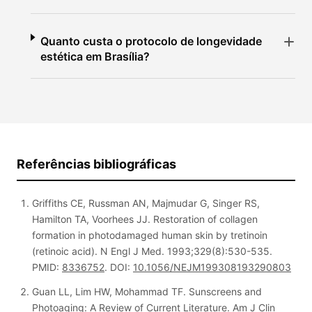
Quanto custa o protocolo de longevidade
estética em Brasília?
Referências bibliográficas
Griffiths CE, Russman AN, Majmudar G, Singer RS,
Hamilton TA, Voorhees JJ. Restoration of collagen
formation in photodamaged human skin by tretinoin
(retinoic acid).
N Engl J Med.
1993;329(8):530-535.
PMID:
8336752
. DOI:
10.1056/NEJM199308193290803
Guan LL, Lim HW, Mohammad TF. Sunscreens and
Photoaging: A Review of Current Literature.
Am J Clin