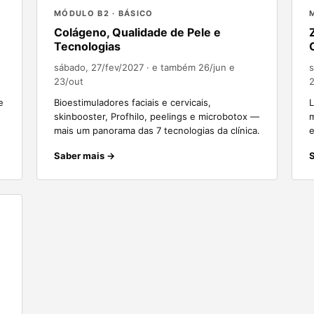
MÓDULO B2 · BÁSICO
Colágeno, Qualidade de Pele e
Tecnologias
sábado, 27/fev/2027
· e também 26/jun e
s
23/out
e
Bioestimuladores faciais e cervicais,
L
skinbooster, Profhilo, peelings e microbotox —
m
mais um panorama das 7 tecnologias da clínica.
e
Saber mais →