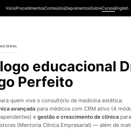
Início
Procedimentos
Conteúdos
Depoimentos
Sobre
Cursos
English
ACIONAL
logo educacional D
go Perfeito
para quem vive o consultório de medicina estética:
nica avançada
para médicos com CRM ativo (4 módu
dependentes) e
gestão e crescimento de clínica
par
stores (Mentoria Clínica Empresarial) — além de mate