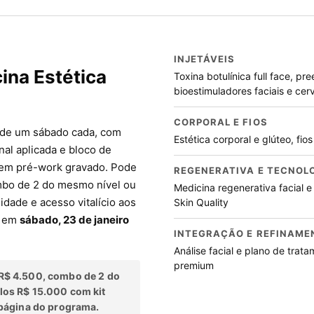
INJETÁVEIS
ina Estética
Toxina botulínica full face, pr
bioestimuladores faciais e cerv
CORPORAL E FIOS
 de um sábado cada, com
Estética corporal e glúteo, fi
nal aplicada e bloco de
, em pré-work gravado. Pode
REGENERATIVA E TECNOL
mbo de 2 do mesmo nível ou
Medicina regenerativa facial e 
idade e acesso vitalício aos
Skin Quality
o em
sábado, 23 de janeiro
INTEGRAÇÃO E REFINAME
Análise facial e plano de tra
premium
R$ 4.500, combo de 2 do
los R$ 15.000 com kit
página do programa.