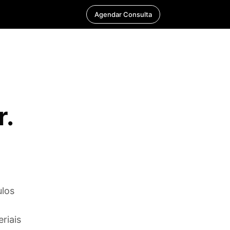
Agendar Consulta
r.
los
a
riais