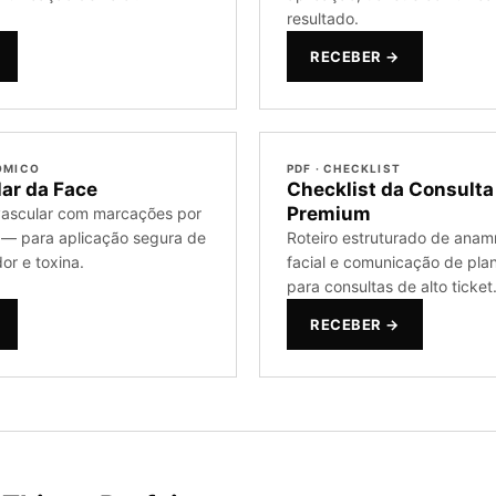
resultado.
RECEBER →
TÔMICO
PDF · CHECKLIST
ar da Face
Checklist da Consulta
Premium
vascular com marcações por
 — para aplicação segura de
Roteiro estruturado de anamn
or e toxina.
facial e comunicação de pla
para consultas de alto ticket
RECEBER →