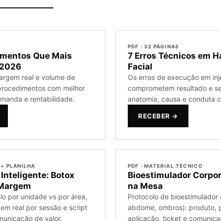
PDF · 32 PÁGINAS
imentos Que Mais
7 Erros Técnicos em 
 2026
Facial
argem real e volume de
Os erros de execução em inj
 procedimentos com melhor
comprometem resultado e 
emanda e rentabilidade.
anatomia, causa e conduta co
RECEBER →
 + PLANILHA
PDF · MATERIAL TÉCNICO
 Inteligente: Botox
Bioestimulador Corpor
 Margem
na Mesa
lo por unidade vs por área,
Protocolo de bioestimulador 
em real por sessão e script
abdome, ombros): produto, 
unicação de valor.
aplicação, ticket e comunic