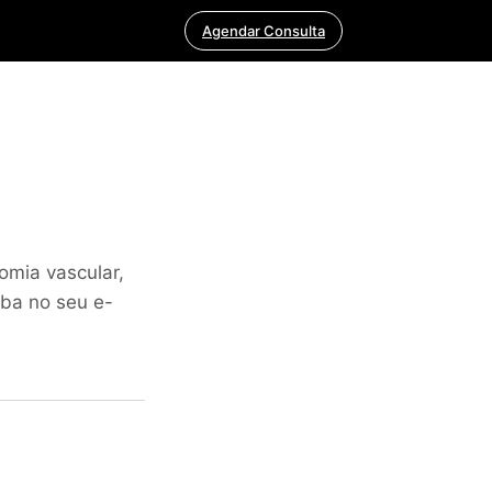
Agendar Consulta
omia vascular,
eba no seu e-