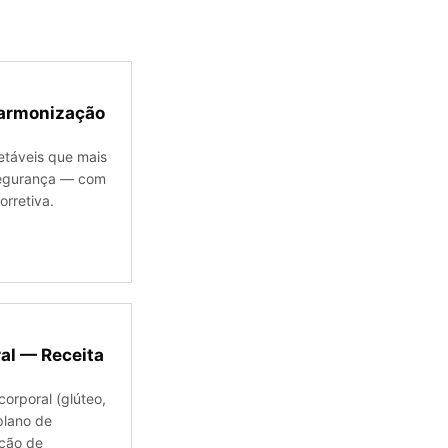
Harmonização
etáveis que mais
segurança — com
rretiva.
al — Receita
corporal (glúteo,
plano de
ação de