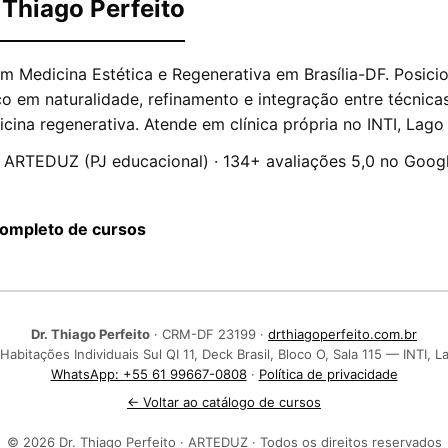
 Thiago Perfeito
m Medicina Estética e Regenerativa em Brasília-DF. Posici
 em naturalidade, refinamento e integração entre técnicas 
cina regenerativa. Atende em clínica própria no INTI, Lago 
 ARTEDUZ (PJ educacional) · 134+ avaliações 5,0 no Googl
completo de cursos
Dr. Thiago Perfeito
· CRM-DF 23199 ·
drthiagoperfeito.com.br
abitações Individuais Sul QI 11, Deck Brasil, Bloco O, Sala 115 — INTI, La
WhatsApp: +55 61 99667-0808
·
Política de privacidade
← Voltar ao catálogo de cursos
© 2026 Dr. Thiago Perfeito · ARTEDUZ · Todos os direitos reservados