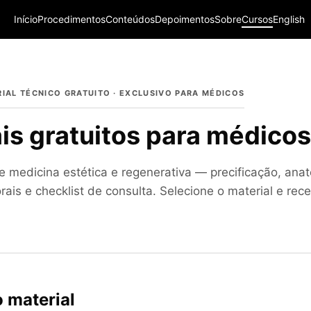
Início
Procedimentos
Conteúdos
Depoimentos
Sobre
Cursos
English
RIAL TÉCNICO GRATUITO · EXCLUSIVO PARA MÉDICOS
is gratuitos para médicos
 medicina estética e regenerativa — precificação, anat
rais e checklist de consulta. Selecione o material e rec
 material