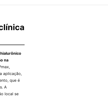
clínica
 hialurônico
ão na
UPmax,
a aplicação,
nto, que é
s. A
o local se