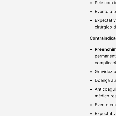
Pele com i
Evento a p
Expectativ
cirúrgico 
Contraindica
Preenchim
permanente
complicaçã
Gravidez 
Doença au
Anticoagul
médico re
Evento em 
Expectativ