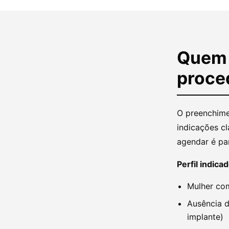
Quem 
proce
O preenchime
indicações cl
agendar é par
Perfil indicad
Mulher com
Ausência d
implante)