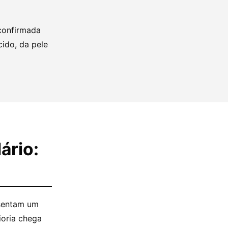
confirmada
ido, da pele
ário:
esentam um
ioria chega