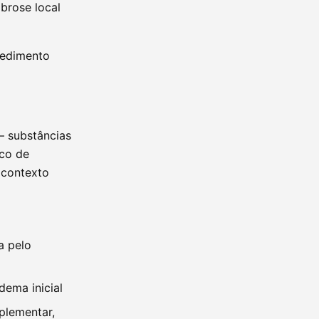
brose local
cedimento
 substâncias
sco de
 contexto
a pelo
dema inicial
plementar,