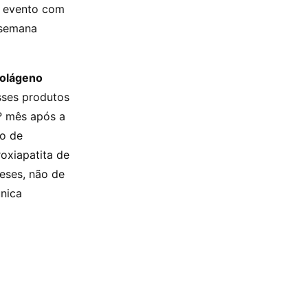
o evento com
 semana
colágeno
ses produtos
º mês após a
do de
oxiapatita de
eses, não de
única