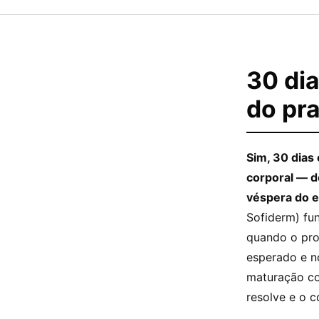
30 dia
do pr
Sim, 30 dias
corporal — d
véspera do e
Sofiderm) fun
quando o pro
esperado e no
maturação co
resolve e o c