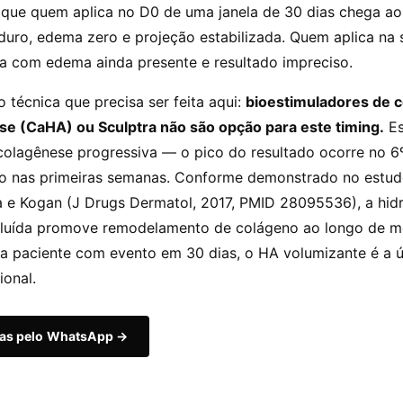
ca que quem aplica no D0 de uma janela de 30 dias chega a
duro, edema zero e projeção estabilizada. Quem aplica na
ga com edema ainda presente e resultado impreciso.
 técnica que precisa ser feita aqui:
bioestimuladores de 
e (CaHA) ou Sculptra não são opção para este timing.
Es
olagênese progressiva — o pico do resultado ocorre no 6
ão nas primeiras semanas. Conforme demonstrado no estu
 e Kogan (J Drugs Dermatol, 2017, PMID 28095536), a hidr
diluída promove remodelamento de colágeno ao longo de m
ma paciente com evento em 30 dias, o HA volumizante é a 
ional.
das pelo WhatsApp →