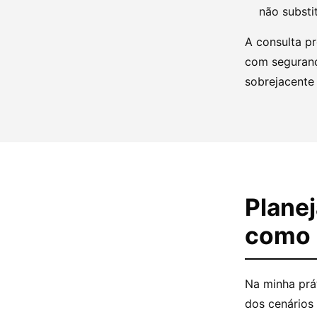
não substi
A consulta p
com seguranç
sobrejacente 
Plane
como 
Na minha prá
dos cenários