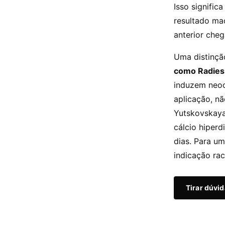
Isso signifi
resultado ma
anterior che
Uma distinção
como Radiess
induzem neoc
aplicação, n
Yutskovskaya
cálcio hiper
dias. Para u
indicação rac
Tirar dúvi