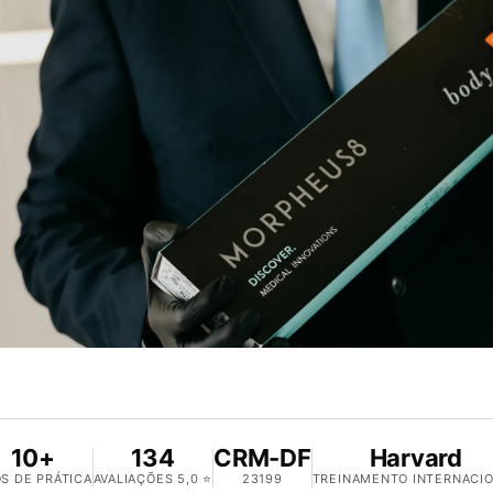
10+
134
CRM-DF
Harvard
S DE PRÁTICA
AVALIAÇÕES 5,0 ⭐
23199
TREINAMENTO INTERNACI