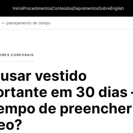
Início
Procedimentos
Conteúdos
Depoimentos
Sobre
English
o — planejamento de tempo
ORES CORPORAIS
usar vestido
ortante em 30 dias
tempo de preencher
eo?